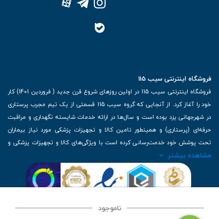
فروشگاه اینترنتی سیب 115
فروشگاه اینترنتی سیب 115 در اولین روزهای شروع قرن جدید ( فروردین 1401) کار
خود را آغاز کرد. از آنجایی که گروه سیب 115 قسمتی از یک تیم مجرب پرستاری
در شهرجهانی یزد بوده است و سال‌ها در ارائه خدمات شایسته نگهداری و مراقبت
حرفه‌ای (پرستاری) و همینطور تامین کالا و تجهیزات پزشکی مورد نیاز بیماران
تحت پوشش خود خدمت‌رسانی کرده است با ویژگی‌های کالا و تجهیزات پزشکی و
مشاهده بیشتر
برترین برندهای موجود در بازار اطلاعات بسیار ارزشمندی را دارا می‌باشد
آدرس: یزد، خیابان کاشانی، روبروی بیمارستان بهمن | تلفن همراه: 09136243383
| تلفن تماس : 36333383-035 | ایمیل: Info@Sib115.com
ناموجود