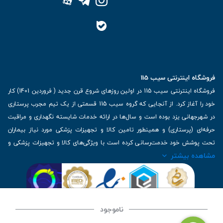
فروشگاه اینترنتی سیب 115
فروشگاه اینترنتی سیب 115 در اولین روزهای شروع قرن جدید ( فروردین 1401) کار
خود را آغاز کرد. از آنجایی که گروه سیب 115 قسمتی از یک تیم مجرب پرستاری
در شهرجهانی یزد بوده است و سال‌ها در ارائه خدمات شایسته نگهداری و مراقبت
حرفه‌ای (پرستاری) و همینطور تامین کالا و تجهیزات پزشکی مورد نیاز بیماران
تحت پوشش خود خدمت‌رسانی کرده است با ویژگی‌های کالا و تجهیزات پزشکی و
مشاهده بیشتر
برترین برندهای موجود در بازار اطلاعات بسیار ارزشمندی را دارا می‌باشد
آدرس: یزد، خیابان کاشانی، روبروی بیمارستان بهمن | تلفن همراه: 09136243383
| تلفن تماس : 36333383-035 | ایمیل: Info@Sib115.com
ناموجود