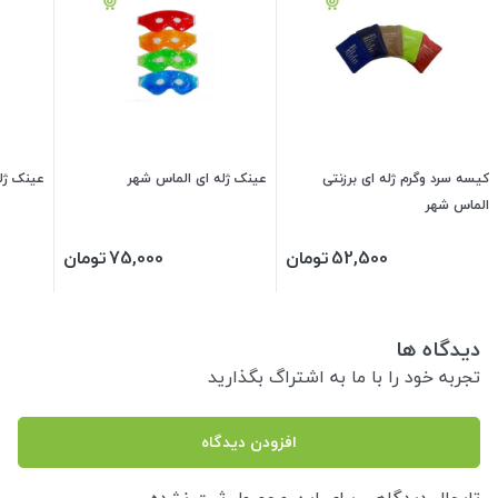
کیسه سرد وگرم ژله ای برزنتی
عینک ژله ای الماس شهر
عینک ژل
الماس شهر
52,500
تومان
75,000
تومان
دیدگاه ها
تجربه خود را با ما به اشتراگ بگذارید
افزودن دیدگاه