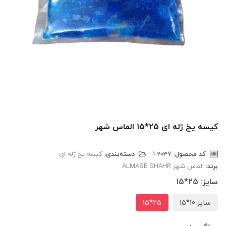
کیسه یخ ژله ای 25*15 الماس شهر
کد محصول:
‎1-2037
دسته‌بندی:
کیسه یخ ژله ای
برند:
الماس شهر ALMASE SHAHR
سایز:
25*15
سایز 10*15
25*15