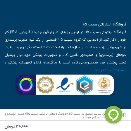
فروشگاه اینترنتی سیب 115
فروشگاه اینترنتی سیب 115 در اولین روزهای شروع قرن جدید ( فروردین 1401) کار
خود را آغاز کرد. از آنجایی که گروه سیب 115 قسمتی از یک تیم مجرب پرستاری
در شهرجهانی یزد بوده است و سال‌ها در ارائه خدمات شایسته نگهداری و مراقبت
حرفه‌ای (پرستاری) و همینطور تامین کالا و تجهیزات پزشکی مورد نیاز بیماران
تحت پوشش خود خدمت‌رسانی کرده است با ویژگی‌های کالا و تجهیزات پزشکی و
مشاهده بیشتر
برترین برندهای موجود در بازار اطلاعات بسیار ارزشمندی را دارا می‌باشد
آدرس: یزد، خیابان کاشانی، روبروی بیمارستان بهمن | تلفن همراه: 09136243383
| تلفن تماس : 36333383-035 | ایمیل: Info@Sib115.com
©
کلیه حقوق این سایت متعلق به سیب 115 (
فروشگاه لوازم پزشکی سیب 115
) است، توسعه و
کدنویسی توسط
سپکام سیستم
30,000
تومان