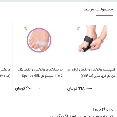
محصولات مرتبط
اسپیلنت هالوکس والگوس قرقره ای
پد پیشگیری هالوکس والگوس(کد
هالوکس 
تن یار فری سایز (کد 7014)
1005) اسپنکو ژل Spenco GEL
(کد 340300)
(سایز 35 تا 40) 340190
998,000
تومان
460,000
تومان
دیدگاه ها
تجربه خود را با ما به اشتراگ بگذارید