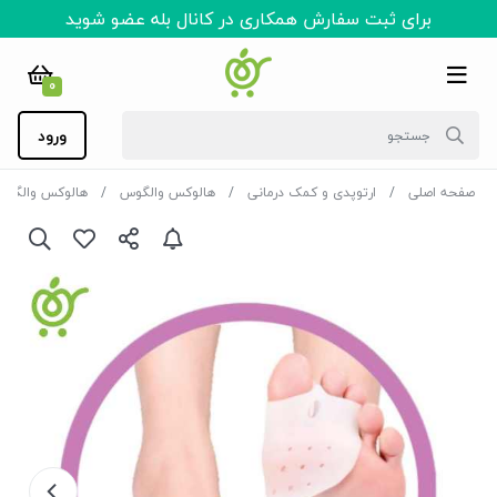
برای ثبت سفارش همکاری در کانال بله عضو شوید
0
ورود
صفحه اصلی
ارتوپدی و کمک درمانی
هالوکس والگوس
هالوکس والگو