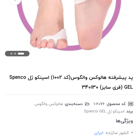
پد پیشرفته هالوکس والگوس(کد 1002) اسپنکو ژل Spenco
GEL (فری سایز) 340130
کد محصول:
‎1-2076
دسته‌بندی:
هالوکس والگوس
برند:
اسپنکو ژل Spenco GEL
ویژگی‌ها
کشور سازنده:
ایران