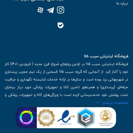
درباره ما
فروشگاه اینترنتی سیب 115
فروشگاه اینترنتی سیب 115 در اولین روزهای شروع قرن جدید ( فروردین 1401) کار
خود را آغاز کرد. از آنجایی که گروه سیب 115 قسمتی از یک تیم مجرب پرستاری
در شهرجهانی یزد بوده است و سال‌ها در ارائه خدمات شایسته نگهداری و مراقبت
حرفه‌ای (پرستاری) و همینطور تامین کالا و تجهیزات پزشکی مورد نیاز بیماران
تحت پوشش خود خدمت‌رسانی کرده است با ویژگی‌های کالا و تجهیزات پزشکی و
مشاهده بیشتر
برترین برندهای موجود در بازار اطلاعات بسیار ارزشمندی را دارا می‌باشد
آدرس: یزد، خیابان کاشانی، روبروی بیمارستان بهمن | تلفن همراه: 09136243383
| تلفن تماس : 36333383-035 | ایمیل: Info@Sib115.com