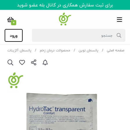
برای ثبت سفارش همکاری در کانال بله عضو شوید
0
ورود
صفحه اصلی
پانسمان نوین
محصولات درمان زخم
پانسمان آلژینات