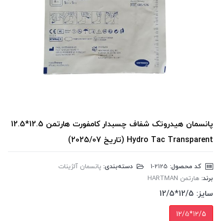
پانسمان هیدروتک شفاف چسبدار کامفورت هارتمن 12.5*12.5
Hydro Tac Transparent (تاریخ 2025/07)
کد محصول:
‎1-2125
دسته‌بندی:
پانسمان آلژینات
برند:
هارتمن HARTMAN
سایز:
12/5*12/5
12/5*12/5