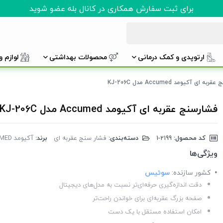
برای ثبت سفارش همکاری در کانال بله عضو شوید
ارتوپدی و کمک درمانی
محصولات بهداشتی
لوازم 
ه ای آکیومد Accumed مدل KJ-206C
فشارسنج عقربه ای آکیومد Accumed مدل KJ-206C
کد محصول:
‎1-2199
دسته‌بندی:
فشار سنج عقربه ای
برند:
آکیومد ACCUMED
ویژگی‌ها
کشور سازنده:
سوئیس
دقت اندازه‌گیری حرفه‌ای‌تر نسبت به مدل‌های دیجیتال
صفحه بزرگ عقربه‌ای برای خواندن راحت‌تر
امکان استفاده مستقل با یک دست