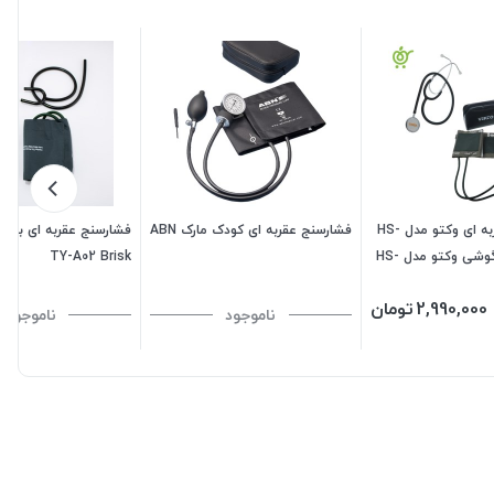
فشار سنج عقربه ای وکتو مدل HS-
فشارسنج عقربه ای کودک مارک ABN
فشارسنج عقربه ای بری
20A همراه با گوشی وکتو مدل HS-
TY-A02 Brisk
2,990,000
تومان
ناموجود
ناموجود