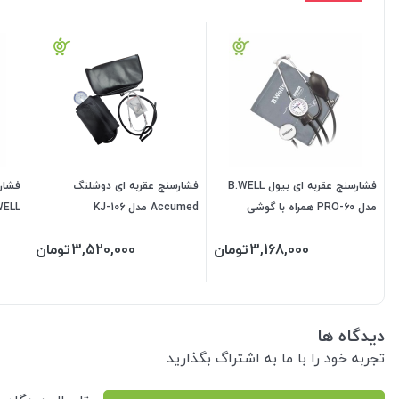
فشارسنج عقربه ای بیول B.WELL
فشارسنج عقربه ای دوشلنگ
فشارس
مدل PRO-60 همراه با گوشی
Accumed مدل KJ-106
گوش
3,168,000
تومان
3,520,000
تومان
دیدگاه ها
تجربه خود را با ما به اشتراگ بگذارید