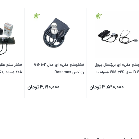
نج عقربه ای بزرگسال بیول
فشارسنج عقربه ای مدل GB-102
B.WELL مدل WM-62S همراه با
رزمکس Rossmax
ی
30B
3,590,000
تومان
4,190,000
تومان