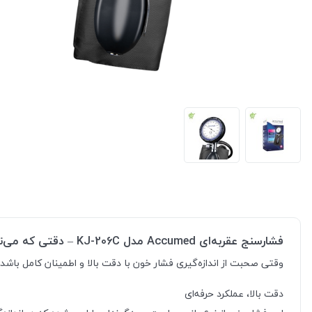
فشارسنج عقربه‌ای Accumed مدل KJ-206C – دقتی که می‌توانید به آن اعتماد کنید
وقتی صحبت از اندازه‌گیری فشار خون با دقت بالا و اطمینان کامل باشد، فشارسنج عقربه‌ای Accumed مدل KJ-206C دقیقاً همان انتخابی‌س
دقت بالا، عملکرد حرفه‌ای