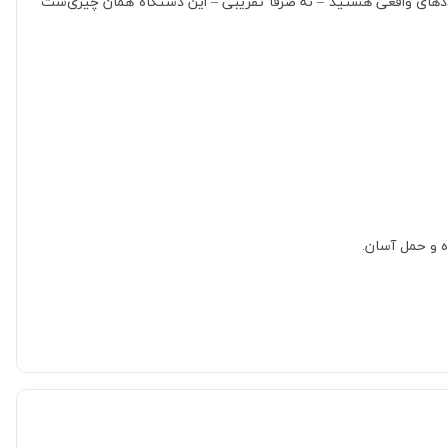
ل عددهای واقعی هستید – نه صرفاً تقریبی – این دستگاه همان چیزی‌ست