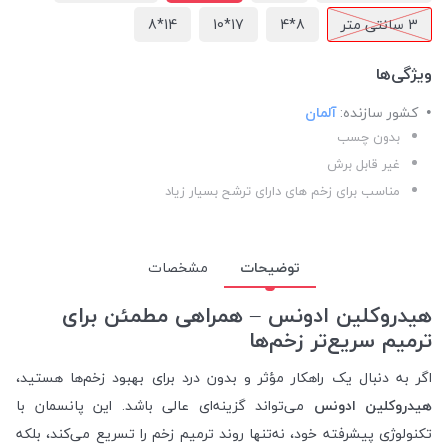
3 سانتی متر
8*4
17*10
14*8
ویژگی‌ها
کشور سازنده:
آلمان
بدون چسب
غیر قابل برش
مناسب برای زخم های دارای ترشح بسیار زیاد
توضیحات
مشخصات
هیدروکلین ادونس – همراهی مطمئن برای
ترمیم سریع‌تر زخم‌ها
اگر به دنبال یک راهکار مؤثر و بدون درد برای بهبود زخم‌ها هستید،
هیدروکلین ادونس
می‌تواند گزینه‌ای عالی باشد. این پانسمان با
تکنولوژی پیشرفته خود، نه‌تنها روند ترمیم زخم را تسریع می‌کند، بلکه