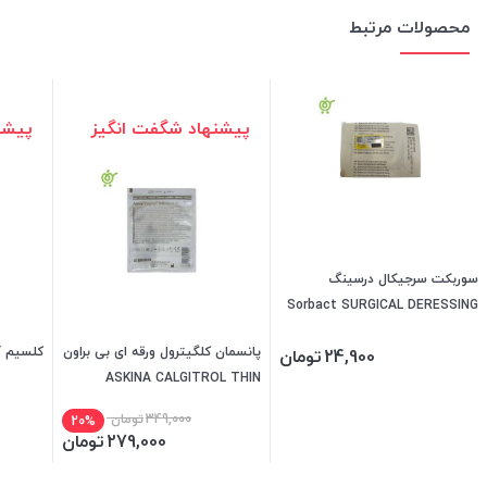
محصولات مرتبط
پیشنهاد شگفت انگیز
پیشن
سوربکت سرجیکال درسینگ
Sorbact SURGICAL DERESSING
پانسمان کلگیترول ورقه ای بی براون
کلسیم آ
24,900
تومان
ASKINA CALGITROL THIN
BBRAUN
349,000
تومان
20%
279,000
تومان