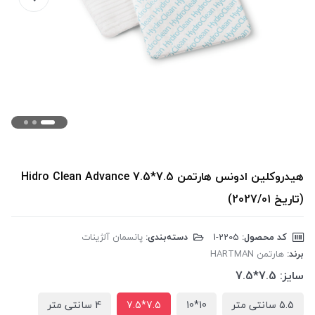
هیدروکلین ادونس هارتمن Hidro Clean Advance 7.5*7.5
(تاریخ 2027/01)
کد محصول:
‎1-2205
دسته‌بندی:
پانسمان آلژینات
برند:
هارتمن HARTMAN
سایز:
7.5*7.5
5.5 سانتی متر
10*10
7.5*7.5
4 سانتی متر