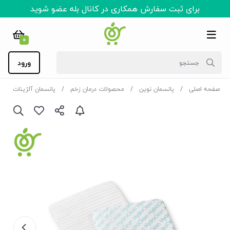
برای ثبت سفارش همکاری در کانال بله عضو شوید
0
ورود
صفحه اصلی
پانسمان نوین
محصولات درمان زخم
پانسمان آلژینات