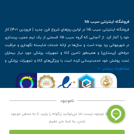
فروشگاه اینترنتی سیب 115
فروشگاه اینترنتی سیب 115 در اولین روزهای شروع قرن جدید ( فروردین 1401) کار
خود را آغاز کرد. از آنجایی که گروه سیب 115 قسمتی از یک تیم مجرب پرستاری
در شهرجهانی یزد بوده است و سال‌ها در ارائه خدمات شایسته نگهداری و مراقبت
حرفه‌ای (پرستاری) و همینطور تامین کالا و تجهیزات پزشکی مورد نیاز بیماران
تحت پوشش خود خدمت‌رسانی کرده است با ویژگی‌های کالا و تجهیزات پزشکی و
مشاهده بیشتر
برترین برندهای موجود در بازار اطلاعات بسیار ارزشمندی را دارا می‌باشد
آدرس: یزد، خیابان کاشانی، روبروی بیمارستان بهمن | تلفن همراه: 09136243383
| تلفن تماس : 36333383-035 | ایمیل: Info@Sib115.com
ناموجود
©
کلیه حقوق این سایت متعلق به سیب 115 (
فروشگاه لوازم پزشکی سیب 115
) است، توسعه و
این کالا فعلا موجود نیست اما می‌توانید زنگوله را بزنید تا به محض موجود
کدنویسی توسط
سپکام سیستم
شدن، به شما خبر دهیم