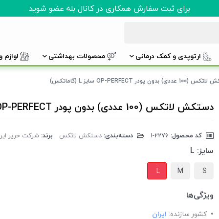
برای ثبت سفارش همکاری در کانال بله عضو شوید
ارتوپدی و کمک درمانی
محصولات بهداشتی
لوازم 
عددی) بدون پودر OP-PERFECT سایز L (گاماتکس)
دستکش لاتکس (100 عددی) بدون پودر OP-PERFECT سایز L (گاماتکس)
کد محصول:
‎1-2276
دسته‌بندی:
دستکش لاتکس
برند:
شرکت حریر ایرا
سایز:
L
L
M
S
ویژگی‌ها
کشور سازنده:
ایران