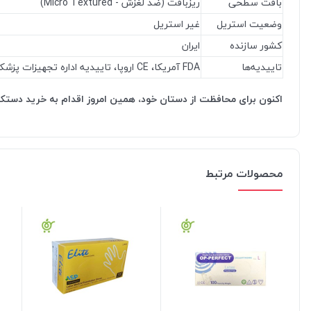
بافت سطحی
ریزبافت (ضد لغزش - Micro Textured)
وضعیت استریل
غیر استریل
کشور سازنده
ایران
تاییدیه‌ها
FDA آمریکا، CE اروپا، تاییدیه اداره تجهیزات پزشکی ایران
اکنون برای محافظت از دستان خود، همین امروز اقدام به خرید دستکش
محصولات مرتبط