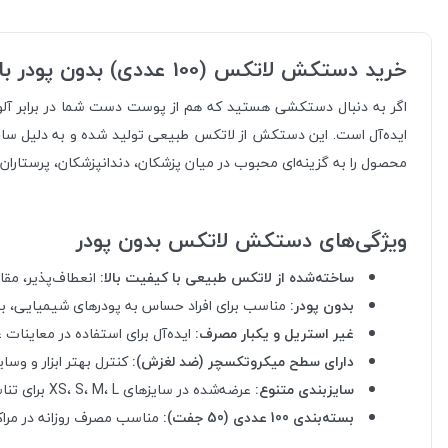
خرید دستکش لاتکس (100 عددی) بدون پودر با قیمت مناسب
اگر به دنبال دستکشی هستید که هم از پوست دست شما در برابر آلود
ایده‌آل است. این دستکش از لاتکس طبیعی تولید شده و به دلیل ساخ
محصول را به گزینه‌ای محبوب در میان پزشکان، دندانپزشکان، پرستاران 
ویژگی‌های دستکش لاتکس بدون پودر
ساخته‌شده از لاتکس طبیعی با کیفیت بالا:
انعطاف‌پذیر، مقاو
بدون پودر:
مناسب برای افراد حساس به پودرهای شیمیایی، ب
غیر استریل و یکبار مصرف:
ایده‌آل برای استفاده در معاینات
دارای سطح میکروتکسچر (ضد لغزش):
کنترل بهتر ابزار و وسا
سایزبندی متنوع:
عرضه‌شده در سایزهای XS، S، M، L برای تناسب بهتر با اندازه دست.
بسته‌بندی 100 عددی (50 جفت):
مناسب مصرف روزانه در مراکز