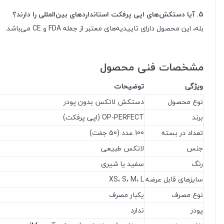
5. آیا دستکش‌های اپی پرفکت استانداردهای بین‌المللی را دارند؟
بله، این محصول دارای تاییدیه‌های معتبر از جمله FDA و CE می‌باشد.
مشخصات فنی محصول
ویژگی
توضیحات
نوع محصول
دستکش لاتکس بدون پودر
برند
OP-PERFECT (اپی پرفکت)
تعداد در بسته
100 عدد (50 جفت)
جنس
لاتکس طبیعی
رنگ
سفید یا شیری
سایزهای قابل عرضه
XS، S، M، L
نوع مصرف
یکبار مصرف
پودر
ندارد