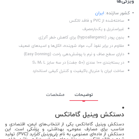
ویژگی‌ها
کشور سازنده:
ایران
ساخته‌شده از PVC و فاقد لاتکس
غیراستریل و یک‌بارمصرف
بدون پودر (hypoallergenic) برای کاهش خطر آلرژی
مقاوم در برابر نفوذ آب، مواد شوینده، الکل‌ها و اسیدهای ضعیف
دارای سطح صاف و نرم با پوشش‌دهی راحت (Easy Donning)
در بسته‌بندی ۱۰۰ عددی (۵۰ جفت) در سه سایز S، M، L
ساخت ایران با متریال باکیفیت و کنترل کیفی استاندارد
توضیحات
مشخصات
دستکش وینیل گاماتکس
دستکش وینیل گاماتکس یکی از انتخاب‌های ایمن، اقتصادی و
مناسب برای مصارف عمومی، بهداشتی و پزشکی است. این
دستکش از ماده‌ای مصنوعی به نام
پلی‌وینیل کلراید (PVC)
تولید
شده و فاقد لاتکس و پروتئین‌های حساسیت‌زا می‌باشد. طراحی