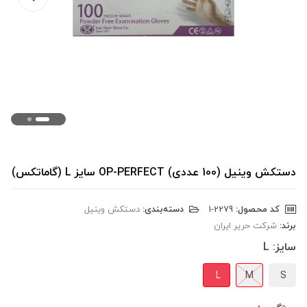
دستکش وینیل (100 عددی) OP-PERFECT سایز L (گاماتکس)
کد محصول:
‎1-2279
دسته‌بندی:
دستکش وینیل
برند:
شرکت حریر ایران
سایز:
L
L
M
S