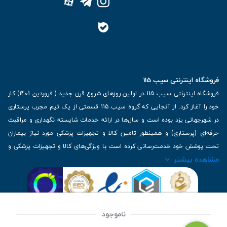
فروشگاه اینترنتی سیب 115
فروشگاه اینترنتی سیب 115 در اولین روزهای شروع قرن جدید ( فروردین 1401) کار
خود را آغاز کرد. از آنجایی که گروه سیب 115 قسمتی از یک تیم مجرب پرستاری
در شهرجهانی یزد بوده است و سال‌ها در ارائه خدمات شایسته نگهداری و مراقبت
حرفه‌ای (پرستاری) و همینطور تامین کالا و تجهیزات پزشکی مورد نیاز بیماران
تحت پوشش خود خدمت‌رسانی کرده است با ویژگی‌های کالا و تجهیزات پزشکی و
مشاهده بیشتر
برترین برندهای موجود در بازار اطلاعات بسیار ارزشمندی را دارا می‌باشد
آدرس: یزد، خیابان کاشانی، روبروی بیمارستان بهمن | تلفن همراه: 09136243383
| تلفن تماس : 36333383-035 | ایمیل: Info@Sib115.com
ناموجود