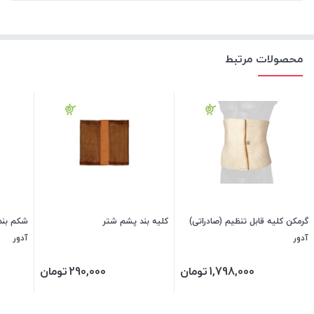
محصولات مرتبط
گرمکن کلیه قابل تنظیم (صادراتی)
کلیه بند پشم شتر
شکم بند 
آدور
آدور
1,798,000
تومان
290,000
تومان