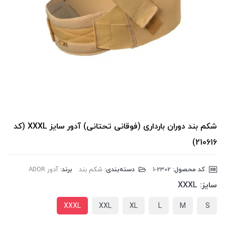
شکم بند دوران بارداری (فوقانی تحتانی) آدور سایز XXXL (کد
210616)
کد محصول:
‎1-2302
دسته‌بندی:
شکم بند
برند:
آدور ADOR
سایز:
XXXL
XXXL
XXL
XL
L
M
S