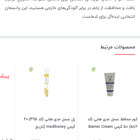
بافت و محافظت از زخم در برابر آلودگی‌های خارجی هستید، این پانسمان
انتخابی ایده‌آل برای شماست.
محصولات مرتبط
پیشن
کرم محافظ عسل مدی هانی (کد
ژل عسل مدی هانی (کد 395) 20
582) 50 گرمی Barrier Cream
گرمی medihoney (تاریخ
2027/05/1)
medihoney