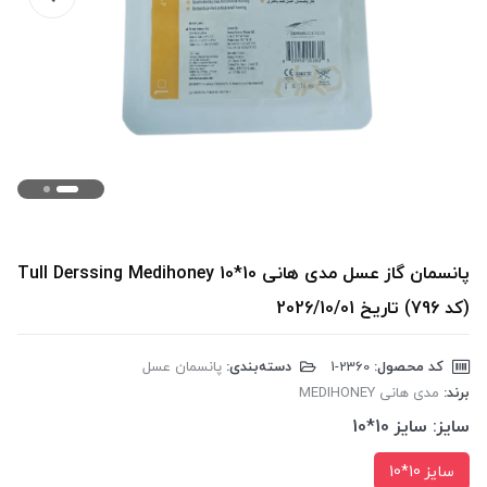
پانسمان گاز عسل مدی هانی 10*10 Tull Derssing Medihoney
(کد 796) تاریخ 2026/10/01
کد محصول:
‎1-2360
دسته‌بندی:
پانسمان عسل
برند:
مدی هانی MEDIHONEY
سایز:
سایز 10*10
سایز 10*10