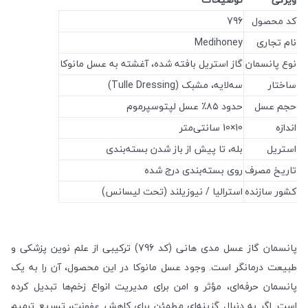
کد محصول
796
نام تجاری
Medihoney
نوع پانسمان
گاز استریل بافته شده، آغشته به عسل مانوکا
ساختار
سه‌لایه، مشبک (Tulle Dressing)
حجم عسل
حدود ۸۵٪ عسل لپتوسپرموم
اندازه
10×10 سانتی‌متر
استریل
بله، تا پیش از باز شدن بسته‌بندی
تاریخ مصرف
روی بسته‌بندی درج شده
کشور سازنده
استرالیا / نیوزیلند (تحت لیسانس)
پانسمان گاز عسل مدی هانی (کد 796) ترکیبی از علم نوین پزشکی و
طبیعت درمانگر است. وجود عسل مانوکا در این محصول، آن را به یک
پانسمان حرفه‌ای، مؤثر و امن برای مدیریت انواع زخم‌ها تبدیل کرده
است. اگر به دنبال گزینه‌ای مطمئن برای کاهش عفونت، تسریع ترمیم