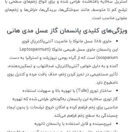
استریل سه‌لایه بافته‌شده طراحی شده و برای انواع زخم‌های سطحی با
ترشح کم تا متوسط، مانند سوختگی‌ها، بریدگی‌ها، خراش‌ها و زخم‌های
عفونی مناسب است.
ویژگی‌های کلیدی پانسمان گاز عسل مدی هانی
حاوی ۸۵٪ عسل مانوکا با خاصیت آنتی‌باکتریال قوی
این پانسمان حاوی عسل طبیعی مانوکا (Leptospermum
scoparium) است که از گیاه بومی نیوزیلند و استرالیا به دست
آمده و به دلیل خواص آنتی‌باکتریال، ضدالتهاب و تسکین‌دهنده،
تأثیر مستقیمی در تمیز کردن زخم، حذف بافت مرده و کنترل بوی
نامطبوع دارد.
ساختار توری (Tulle) با تهویه بالا و سهولت استفاده
گاز توری سه‌لایه این پانسمان به‌گونه‌ای طراحی شده که تهویه
مناسبی برای زخم فراهم کرده و امکان خروج ترشحات را بدون ایجاد
چسبندگی به سطح زخم فراهم می‌کند.
غیرچسبنده و قابل استفاده با پانسمان ثانویه
پانسمان مدی هانی به زخم نمی‌چسبد و بدون آسیب به بافت‌های