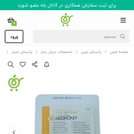
برای ثبت سفارش همکاری در کانال بله عضو شوید
0
ورود
صفحه اصلی
پانسمان نوین
محصولات درمان زخم
پانسمان عسل
پانسما