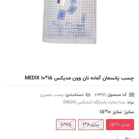
چسب پانسمان آماده نان وون مدیکس MEDIX 10*15
کد محصول:
‎1-2371
دسته‌بندی:
چسب حصیری
برند:
مبنا تجارت پاسارگاد (مدیکس MEDIX)
سایز:
سایز 10*15
سایز 10*15
سایز 8*6
25*10