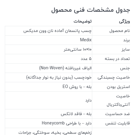
جدول مشخصات فنی محصول
ویژگی
توضیحات
نام محصول
چسب پانسمان آماده نان وون مدیکس
برند
Medix
سایز
۱۰×۱۰ سانتی‌متر
تعداد در بسته
۵ عدد
جنس
الیاف غیربافته (Non-Woven)
خاصیت چسبندگی
خودچسب (بدون نیاز به نوار جداگانه)
استریل بودن
بله – با روش EO
خاصیت
دارد
آنتی‌باکتریال
ضد حساسیت
بله – فاقد لاتکس
قابلیت تنفس
دارد – با طراحی Honeycomb
زخم‌های سطحی، بخیه، سوختگی، جراحات