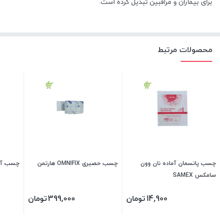
برای بیماران و مراقبین تبدیل کرده است.
محصولات مرتبط
چسب پانسمان آماده نان وون
چسب حصیری OMNIFIX هارتمن
چسب آنژیوک
سامکس SAMEX
14,900
تومان
399,000
تومان