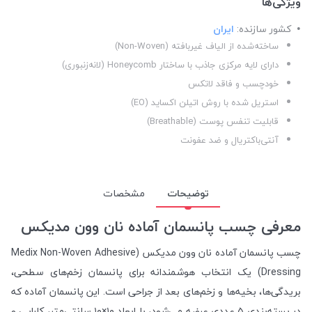
ویژگی‌ها
کشور سازنده:
ایران
ساخته‌شده از الیاف غیربافته (Non-Woven)
دارای لایه مرکزی جاذب با ساختار Honeycomb (لانه‌زنبوری)
خودچسب و فاقد لاتکس
استریل شده با روش اتیلن اکساید (EO)
قابلیت تنفس پوست (Breathable)
آنتی‌باکتریال و ضد عفونت
توضیحات
مشخصات
معرفی چسب پانسمان آماده نان وون مدیکس
چسب پانسمان آماده نان وون مدیکس (Medix Non-Woven Adhesive
Dressing) یک انتخاب هوشمندانه برای پانسمان زخم‌های سطحی،
بریدگی‌ها، بخیه‌ها و زخم‌های بعد از جراحی است. این پانسمان آماده که
در بسته‌بندی ۵ عددی عرضه می‌شود، با ابعاد ۱۰×۱۰ سانتی‌متر، کارایی و