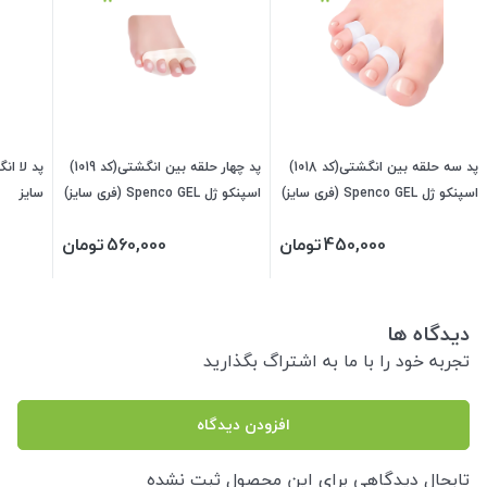
پد سه حلقه بین انگشتی(کد 1018)
پد چهار حلقه بین انگشتی(کد 1019)
پد لا ان
اسپنکو ژل Spenco GEL (فری سایز)
اسپنکو ژل Spenco GEL (فری سایز)
سایز
340360
340400
450,000
تومان
560,000
تومان
دیدگاه ها
تجربه خود را با ما به اشتراگ بگذارید
افزودن دیدگاه
تابحال دیدگاهی برای این محصول ثبت نشده