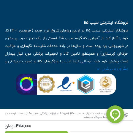
فروشگاه اینترنتی سیب 115
فروشگاه اینترنتی سیب 115 در اولین روزهای شروع قرن جدید ( فروردین 1401) کار
خود را آغاز کرد. از آنجایی که گروه سیب 115 قسمتی از یک تیم مجرب پرستاری
در شهرجهانی یزد بوده است و سال‌ها در ارائه خدمات شایسته نگهداری و مراقبت
حرفه‌ای (پرستاری) و همینطور تامین کالا و تجهیزات پزشکی مورد نیاز بیماران
تحت پوشش خود خدمت‌رسانی کرده است با ویژگی‌های کالا و تجهیزات پزشکی و
مشاهده بیشتر
برترین برندهای موجود در بازار اطلاعات بسیار ارزشمندی را دارا می‌باشد
آدرس: یزد، خیابان کاشانی، روبروی بیمارستان بهمن | تلفن همراه: 09136243383
| تلفن تماس : 36333383-035 | ایمیل: Info@Sib115.com
©
کلیه حقوق این سایت متعلق به سیب 115 (
فروشگاه لوازم پزشکی سیب 115
) است، توسعه و
کدنویسی توسط
سپکام سیستم
450,000
تومان