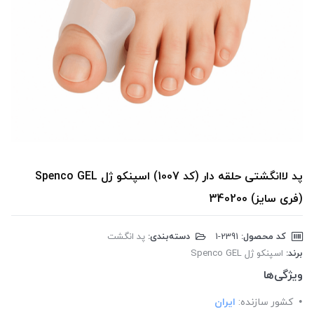
پد لاانگشتی حلقه دار (کد 1007) اسپنکو ژل Spenco GEL
(فری سایز) 340200
کد محصول:
‎1-2391
دسته‌بندی:
پد انگشت
برند:
اسپنکو ژل Spenco GEL
ویژگی‌ها
کشور سازنده:
ایران