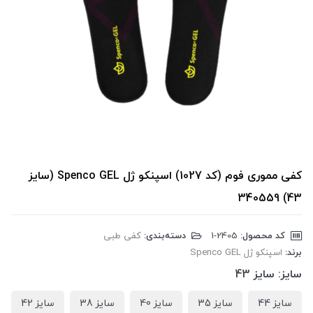
کفی مموری فوم (کد 1027) اسپنکو ژل Spenco GEL (سایز
43) 340559
کد محصول:
‎1-2405
دسته‌بندی:
کفی طبی
برند:
اسپنکو ژل Spenco GEL
سایز:
سایز 43
سایز 44
سایز 35
سایز 40
سایز 38
سایز 42