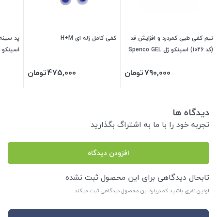
نیم کفی طبی کمردرد و افزایش قد
کفی کامل ژله ای H+M
(کد 1026) اسپنکو ژل Spenco GEL
(فری سایز) 340430
340390
790,000
تومان
475,000
تومان
دیدگاه ها
تجربه خود را با ما به اشتراگ بگذارید
افزودن دیدگاه
تابحال دیدگاهی برای این محصول ثبت نشده
اولین نفری باشید که درباره این محصول دیدگاهی ثبت میکند