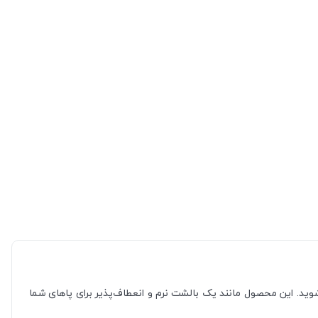
فشار روی کف پا یا کمردرد پس از یک روز طولانی شکایت دارید، وقت آن رسیده که با کفی مموری فوم اسپنکو ژل کد 1027 آشنا شوید. این محصول مانند یک بالشت نرم و انعطاف‌پذیر برای پاهای شما