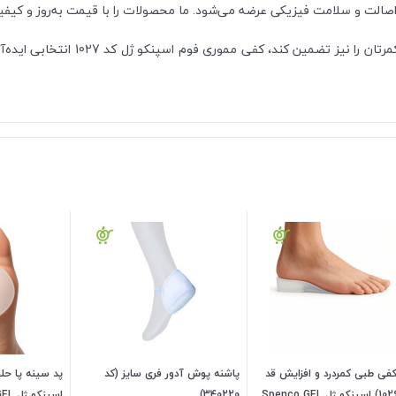
اگر به دنبال یک کفی طبی هستید که ع
فی طبی کمردرد و افزایش قد
پاشنه پوش آدور فری سایز (کد
(کد 1026) اسپنکو ژل Spenco GEL
340220)