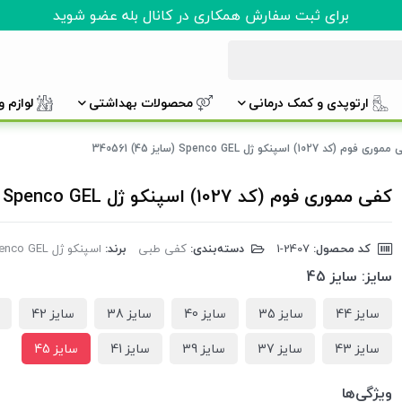
برای ثبت سفارش همکاری در کانال بله عضو شوید
ارتوپدی و کمک درمانی
محصولات بهداشتی
لوازم 
ی فوم (کد 1027) اسپنکو ژل Spenco GEL (سایز 45) 340561
کفی مموری فوم (کد 1027) اسپنکو ژل Spenco GEL (سایز 45) 340561
کد محصول:
‎1-2407
دسته‌بندی:
کفی طبی
برند:
اسپنکو ژل Spenco GEL
سایز:
سایز 45
سایز 44
سایز 35
سایز 40
سایز 38
سایز 42
سایز 43
سایز 37
سایز 39
سایز 41
سایز 45
ویژگی‌ها