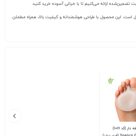
لاوه بر راحتی، سلامت پاها و کمرتان را نیز تضمین کند، کفی مموری فوم اسپنکو ژل کد 1027 انتخابی ایده‌آل است. این محصول با طراحی هوشمندانه و کیفیت بالا، همراه مطمئن
پد سینه پا حلقه دار (کد 1016)
اسپنکو ژل Spenco GEL (فری سایز)