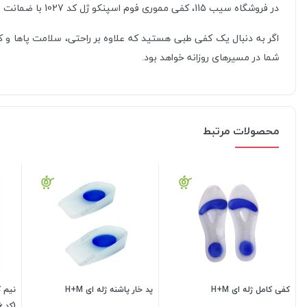
در فروشگاه سیب 115، کفی مموری فوم اسپنکو ژل کد 1027 با ضمانت اصالت و سلامت فیزیکی عرضه می‌شود. ما محصولات را با قیمت به‌روز و کیفیت تضمین‌شده ارائه می‌کنیم تا با خیالی آسوده خرید کنید.
شما در مسیرهای روزانه خواهد بود.
محصولات مرتبط
کفی کامل ژله ای H+M
پد خار پاشنه ژله ای H+M
نیم ک