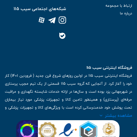
ارتباط با مجموعه
شبکه‌های اجتماعی سیب 115
درباره ما
فروشگاه اینترنتی سیب 115
فروشگاه اینترنتی سیب 115 در اولین روزهای شروع قرن جدید ( فروردین 1401) کار
خود را آغاز کرد. از آنجایی که گروه سیب 115 قسمتی از یک تیم مجرب پرستاری
در شهرجهانی یزد بوده است و سال‌ها در ارائه خدمات شایسته نگهداری و مراقبت
حرفه‌ای (پرستاری) و همینطور تامین کالا و تجهیزات پزشکی مورد نیاز بیماران
تحت پوشش خود خدمت‌رسانی کرده است با ویژگی‌های کالا و تجهیزات پزشکی و
مشاهده بیشتر
برترین برندهای موجود در بازار اطلاعات بسیار ارزشمندی را دارا می‌باشد
آدرس: یزد، خیابان کاشانی، روبروی بیمارستان بهمن | تلفن همراه: 09136243383
| تلفن تماس : 36333383-035 | ایمیل: Info@Sib115.com