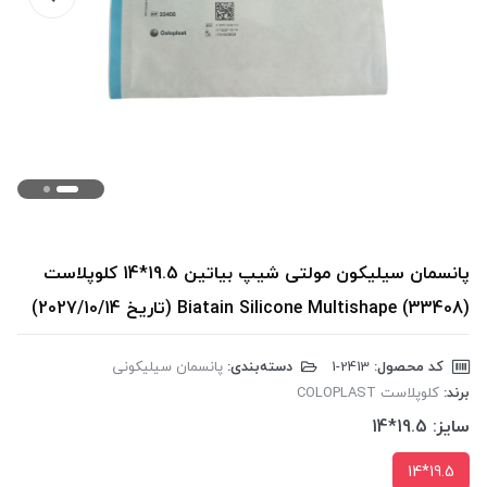
پانسمان سیلیکون مولتی شیپ بیاتین 19.5*14 کلوپلاست
Biatain Silicone Multishape (33408) (تاریخ 2027/10/14)
کد محصول:
‎1-2413
دسته‌بندی:
پانسمان سیلیکونی
برند:
کلوپلاست COLOPLAST
سایز:
19.5*14
19.5*14