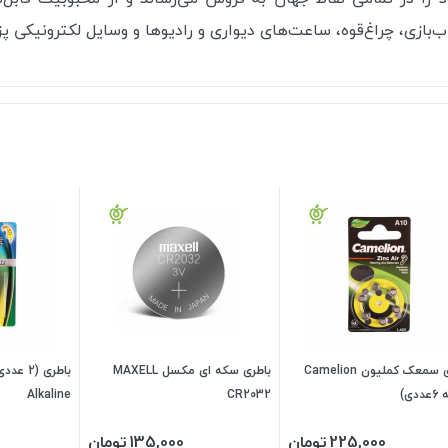
باب‌بازی، چراغ‌قوه، ساعت‌های دیواری و رادیوها و وسایل لکترونیکی پز
باطری سمعک کملیون Camelion
باطری سکه ای مکسل MAXELL
دی)
CR2032
Alkaline
225,000
تومان
135,000
تومان