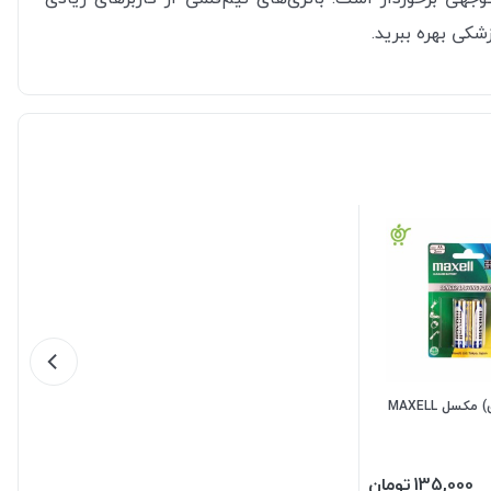
شکی بهره ببرید.
باطری (2 عددی) مکسل MAXELL
135,000
تومان