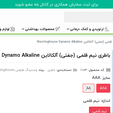
برای ثبت سفارش همکاری در کانال بله عضو شوید
ارتوپدی و کمک درمانی
محصولات بهداشتی
لوازم 
تی) آلکالاین Westinghouse Dynamo Alkaline
باطری نیم قلمی (جفتی) آلکالاین Westinghouse Dynamo Alkaline
کد محصول:
‎1-103
دسته‌بندی:
باطری
برند:
وستینگ هاوس Westinghouse
سایز:
AAA
AA
AAA
اندازه:
نیم قلمی
نیم قلمی