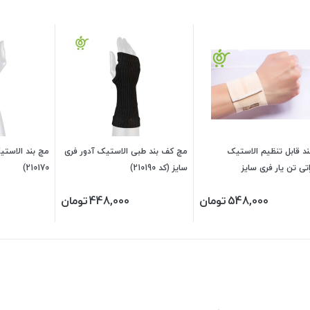
د قابل تنظیم الاستیک
مچ کف بند طبی الاستیک آدور فری
مچ بند الاستی
تی تن یار فری سایز
سایز (کد 210190)
210170)
548,000
تومان
448,000
تومان