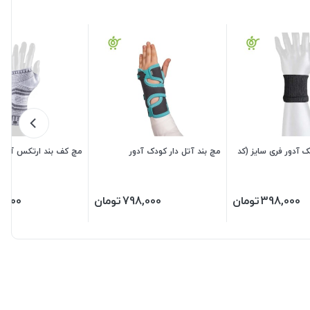
ک آدور فری سایز (کد
مچ بند آتل دار کودک آدور
مچ کف بند ارتکس آدور
398,000
تومان
798,000
تومان
8,000