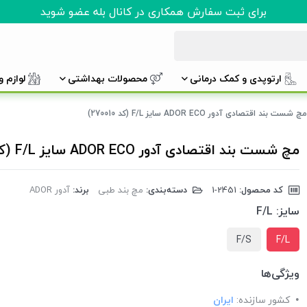
برای ثبت سفارش همکاری در کانال بله عضو شوید
ارتوپدی و کمک درمانی
محصولات بهداشتی
لوازم 
مچ شست بند اقتصادی آدور ADOR ECO سایز F/L (کد 270010)
مچ شست بند اقتصادی آدور ADOR ECO سایز F/L (کد 270010)
کد محصول:
‎1-2451
دسته‌بندی:
مچ بند طبی
برند:
آدور ADOR
سایز:
F/L
F/S
F/L
ویژگی‌ها
کشور سازنده:
ایران