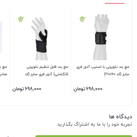
مچ بند نئوپرنی با استرپ آدور فری
مچ بند قابل تنظیم نئوپرنی
مچ بن
سایز (کد 210160)
(انگشتی) آدور فری سایز (کد
صادرا
210180)
698,000
تومان
698,000
تومان
دیدگاه ها
تجربه خود را با ما به اشتراگ بگذارید