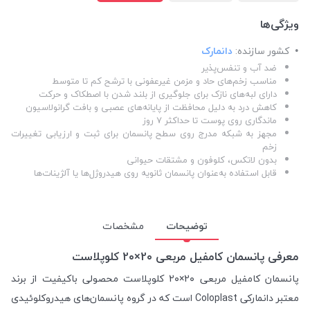
ویژگی‌ها
کشور سازنده:
دانمارک
ضد آب و تنفس‌پذیر
مناسب زخم‌های حاد و مزمن غیرعفونی با ترشح کم تا متوسط
دارای لبه‌های نازک برای جلوگیری از بلند شدن با اصطکاک و حرکت
کاهش درد به دلیل محافظت از پایانه‌های عصبی و بافت گرانولاسیون
ماندگاری روی پوست تا حداکثر ۷ روز
مجهز به شبکه مدرج روی سطح پانسمان برای ثبت و ارزیابی تغییرات
زخم
بدون لاتکس، کلوفون و مشتقات حیوانی
قابل استفاده به‌عنوان پانسمان ثانویه روی هیدروژل‌ها یا آلژینات‌ها
توضیحات
مشخصات
معرفی پانسمان کامفیل مربعی 2۰×2۰ کلوپلاست
پانسمان کامفیل مربعی 2۰×2۰ کلوپلاست محصولی باکیفیت از برند
معتبر دانمارکی Coloplast است که در گروه پانسمان‌های هیدروکلوئیدی