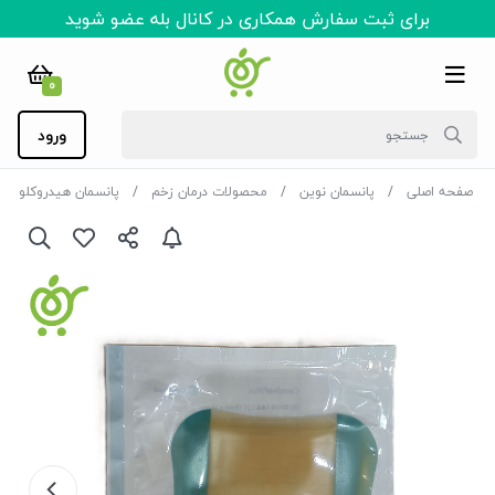
برای ثبت سفارش همکاری در کانال بله عضو شوید
0
ورود
صفحه اصلی
پانسمان نوین
محصولات درمان زخم
پانسمان هیدروکلوئید