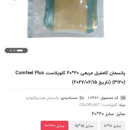
پانسمان کامفیل مربعی 20*20 کلوپلاست Comfeel Plus
(3120) (تاریخ 2027/02/15)
کد محصول:
‎1-2462
دسته‌بندی:
پانسمان هیدروکلوئید
برند:
کلوپلاست COLOPLAST
سایز:
سایز 20*20
سایز 10*10
سایز 15*15
سایز 20*20