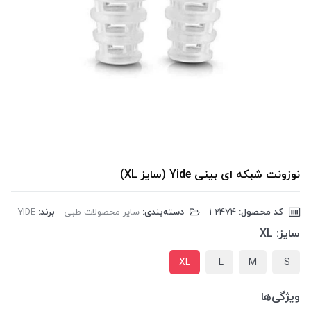
نوزونت شبکه ای بینی Yide (سایز XL)
کد محصول:
‎1-2474
دسته‌بندی:
سایر محصولات طبی
برند:
YIDE
سایز:
XL
XL
L
M
S
ویژگی‌ها