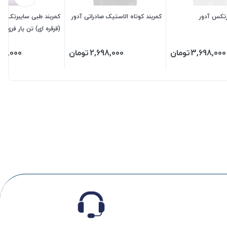
ارتکس آدور
کمربند کوتاه الاستیک صادراتی آدور
کمربند طبی سایبرتک پددا
(قرقره ای) تن یار فری سا
4410)
3,698,000
تومان
2,698,000
تومان
98,000