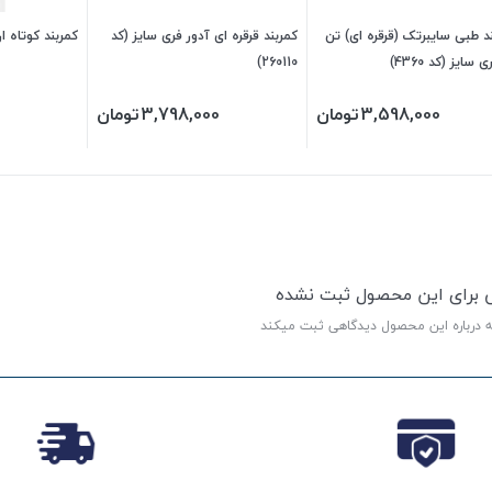
د طبی سایبرتک (قرقره ای) تن
کمربند قرقره ای آدور فری سایز (کد
کمربند کوتاه 
ی سایز (کد 4360)
260110)
3,598,000
تومان
3,798,000
تومان
ی برای این محصول ثبت نشده
ه درباره این محصول دیدگاهی ثبت میکند