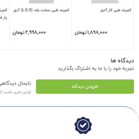
کمربند طبی کار آدور
کمربند طبی سخت بلند (L.S.O) آدور
کمربن
یار فر
1,898,000
تومان
2,998,000
تومان
دیدگاه ها
تجربه خود را با ما به اشتراگ بگذارید
تابحال دیدگاه
افزودن دیدگاه
اولین نفری باشید ک