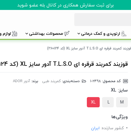
برای ثبت سفارش همکاری در کانال بله عضو شوید
ارتوپدی و کمک درمانی
محصولات بهداشتی
لوازم 
وزبند کمربند قرقره ای T.L.S.O آدور سایز XL (کد 260124)
قوزبند کمربند قرقره ای T.L.S.O آدور سایز XL (کد 260124)
کد محصول:
‎1-2498
دسته‌بندی:
کمربند طبی
برند:
آدور ADOR
سایز:
XL
XL
L
M
ویژگی‌ها
کشور سازنده:
ایران