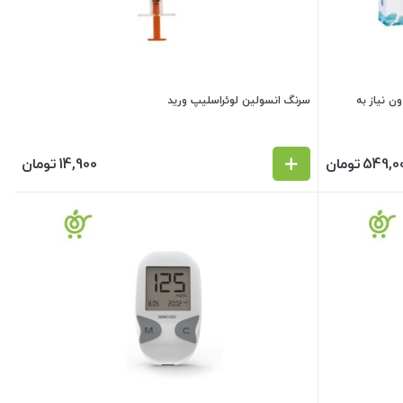
لین کول اینسو COOLINSU (بدون نیاز به
سرنگ انسولین لوئراسلیپ ورید
549,0
تومان
14,900
تومان