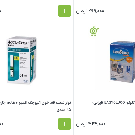
269,000
تومان
0
 (ایرانی)
25 عددی
324,000
تومان
00