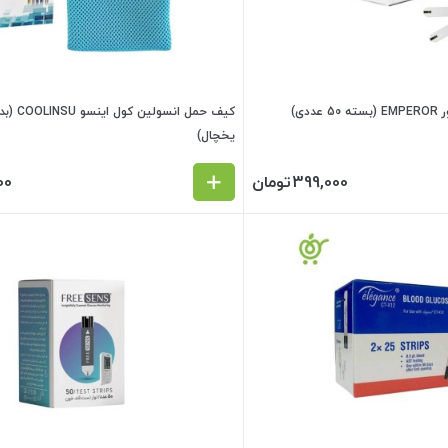
دی)
کیف حمل انسو
یخچال)
399,000
تومان
00