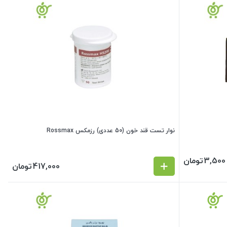
نوار تست قند خون (50 عددی) رزمکس Rossmax
3,500
تومان
417,000
تومان