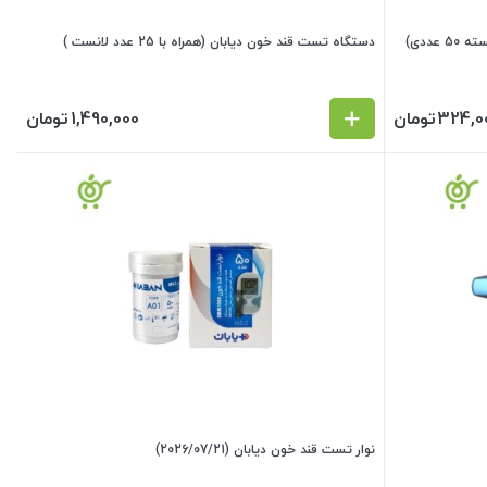
دستگاه تست قند خون دیابان (همراه با 25 عدد لانست )
324,0
تومان
1,490,000
تومان
نوار تست قند خون دیابان (2026/07/21)