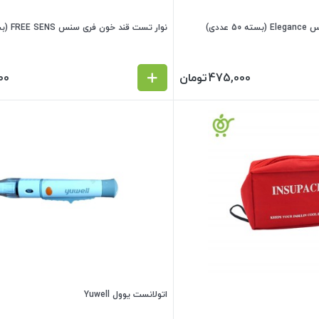
عددی)
نوار تست قند خون فری سنس FREE SENS (بسته 50 عددی)
475,000
تومان
00
اتولانست یوول Yuwell