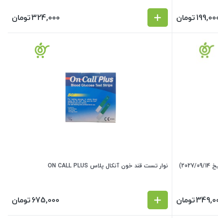
199,00
تومان
324,000
تومان
نوار تست قند خون اکیوچک اکتیو active (تاریخ 2027/09/14)
نوار تست قند خون آنکال پلاس ON CALL PLUS
349,0
تومان
675,000
تومان