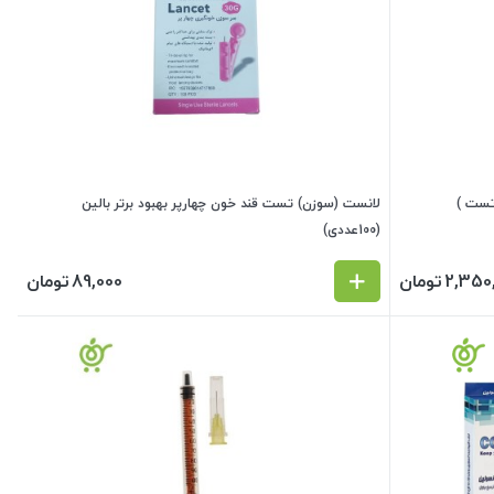
تست )
لانست (سوزن) تست قند خون چهارپر بهبود برتر بالین
(100عددی)
2,350
تومان
89,000
تومان