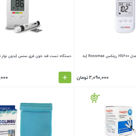
دستگاه تست قند خون مدل HS200 رزمکس Rossmax (به
دستگاه تست قند خون فری سنس (بدون نوار 
2,090,000
تومان
,000