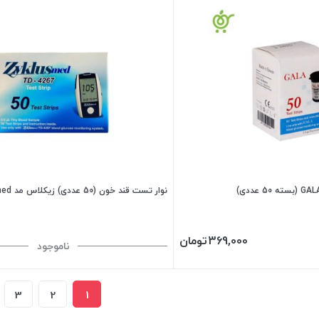
نوار تست قند خون (50 عددی) زیکلاس مد Zyklusmed
369,000
تومان
ناموجود
3
2
1