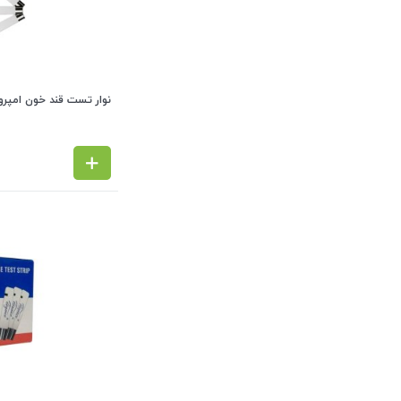
نوار تست قند خون امپرور EMPEROR (بسته 50 عد