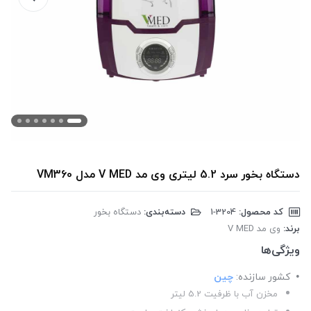
دستگاه بخور سرد 5.2 لیتری وی مد V MED مدل VM360
کد محصول:
‎1-3204
دسته‌بندی:
دستگاه بخور
برند:
وی مد V MED
ویژگی‌ها
کشور سازنده:
چین
مخزن آب با ظرفیت 5.2 لیتر