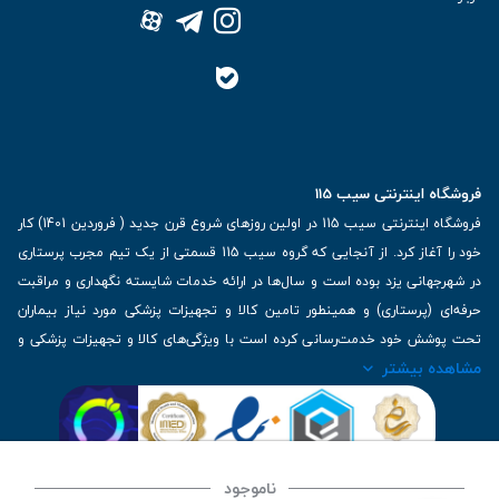
فروشگاه اینترنتی سیب 115
فروشگاه اینترنتی سیب 115 در اولین روزهای شروع قرن جدید ( فروردین 1401) کار
خود را آغاز کرد. از آنجایی که گروه سیب 115 قسمتی از یک تیم مجرب پرستاری
در شهرجهانی یزد بوده است و سال‌ها در ارائه خدمات شایسته نگهداری و مراقبت
حرفه‌ای (پرستاری) و همینطور تامین کالا و تجهیزات پزشکی مورد نیاز بیماران
تحت پوشش خود خدمت‌رسانی کرده است با ویژگی‌های کالا و تجهیزات پزشکی و
مشاهده بیشتر
برترین برندهای موجود در بازار اطلاعات بسیار ارزشمندی را دارا می‌باشد
آدرس: یزد، خیابان کاشانی، روبروی بیمارستان بهمن | تلفن همراه: 09136243383
| تلفن تماس : 36333383-035 | ایمیل: Info@Sib115.com
ناموجود