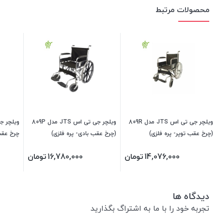
محصولات مرتبط
ویلچر جی تی اس JTS مدل 809R
ویلچر جی تی اس JTS مدل 809P
(چرخ عقب توپر- پره فلزی)
(چرخ عقب بادی- پره فلزی)
چرخ عقب 
14,076,000
تومان
16,780,000
تومان
دیدگاه ها
تجربه خود را با ما به اشتراگ بگذارید