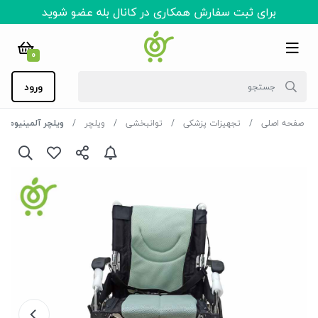
برای ثبت سفارش همکاری در کانال بله عضو شوید
0
ورود
صفحه اصلی
تجهیزات پزشکی
توانبخشی
ویلچر
ویلچر آلمینیوم تاپ مدیک TOP MEDIC مدل H863