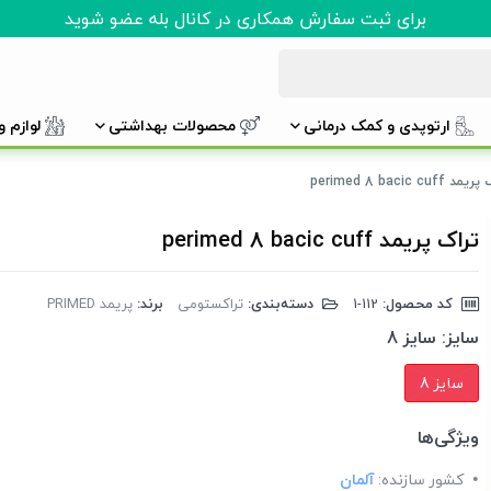
برای ثبت سفارش همکاری در کانال بله عضو شوید
ارتوپدی و کمک درمانی
محصولات بهداشتی
لوازم 
د perimed 8 bacic cuff
تراک پریمد perimed 8 bacic cuff
کد محصول:
‎1-112
دسته‌بندی:
تراکستومی
برند:
پریمد PRIMED
سایز:
سایز 8
سایز 8
ویژگی‌ها
کشور سازنده:
آلمان