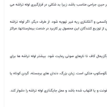
اری و در حین جراحی مناسب باشد، زیرا بد شکلی در قرارگیری لوله تراشه می
سمی و آتلکتازی ریه غیر تهویه شود. از طرف دیگر، اگر لوله تراشه
 توزیع کنندگان این محصول پر کاربرد در خدمت بیمارستانها، مراکز
تر) بین نوک لوله و انتهای آن و فاصله کافی (۱.۵-۲.۵ سانتی متر) بین حاشیه پروگزیمال کاف تا تارهای صوتی رعایت شود. بیشتر لوله تراشه ها برای
رنگوسکوپ متکی است. زبان بزرگ، دندان های برجسته، گردن کوتاه یا
ونت و یا التهاب شده باشد و عمل جایگذاری لوله تراشه را دشوار کند.