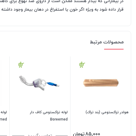
در بیمارانی که بیدار هستند ممکن است از داروی ضد تهوع برای کاهش
قرار داده شود به ویژه اگر خون یا استفراغ در دهان بیمار وجود داشته 
محصولات مرتبط
هولدر تراکستومی (بند تراک)
لوله تراکستومی کاف دار
لوله
emed
Boreemed
85,000
تومان
تماس بگیرید