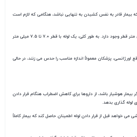
ی که بیمار قادر به نفس کشیدن به تنهایی نباشد، هنگامی که لازم است
این لوله راه هوایی را حفظ می کند تا هوا به داخل ریه ها وارد و خارج شود. لوله های تراشه کافدار در اندازه های مختلفی از ۲.۰ میلی متر تا ۹ میلی متر قطر وجود دارد. به طور کلی، یک لوله با قطر ۷.۰ تا ۷.۵ میلی متر
ه ۲.۵ تا ۳.۰ میلی متر برای نوزادان نارس کاربرد دارد. در مواقع اورژانسی، پزشکان معمولاً اندازه مناسب را حدس می زنند، در حالی
 بیمار هوشیار باشد، از داروها برای کاهش اضطراب هنگام قرار دادن
استفاده شود. در حین جراحی، متخصص بیهوشی می خواهد قبل از قرار دادن لوله اطمینان حاصل کند که بیمار کاملاً