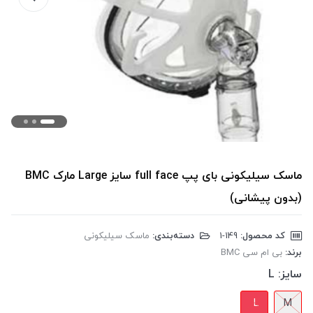
ماسک سیلیکونی بای پپ full face سایز Large مارک BMC
(بدون پیشانی)
کد محصول:
‎1-149
دسته‌بندی:
ماسک سیلیکونی
برند:
بی ام سی BMC
سایز:
L
L
M