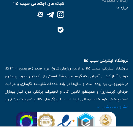
ارتباط با مجموعه
شبکه‌های اجتماعی سیب 115
درباره ما
فروشگاه اینترنتی سیب 115
فروشگاه اینترنتی سیب 115 در اولین روزهای شروع قرن جدید ( فروردین 1401) کار
خود را آغاز کرد. از آنجایی که گروه سیب 115 قسمتی از یک تیم مجرب پرستاری
در شهرجهانی یزد بوده است و سال‌ها در ارائه خدمات شایسته نگهداری و مراقبت
حرفه‌ای (پرستاری) و همینطور تامین کالا و تجهیزات پزشکی مورد نیاز بیماران
تحت پوشش خود خدمت‌رسانی کرده است با ویژگی‌های کالا و تجهیزات پزشکی و
مشاهده بیشتر
برترین برندهای موجود در بازار اطلاعات بسیار ارزشمندی را دارا می‌باشد
آدرس: یزد، خیابان کاشانی، روبروی بیمارستان بهمن | تلفن همراه: 09136243383
| تلفن تماس : 36333383-035 | ایمیل: Info@Sib115.com