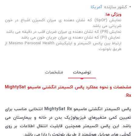
کشور سازنده:
آمریکا
ویژگی ها:
نمایش (SpO2) که نشان دهنده ی میزان اکسیژن اشباع در خون
شریانی می باشد.
نمایش (PR) که نشان دهنده ی میزان ضربان قلب در دقیقه می باشد
نمایش (PI) که نشان دهنده ی میزان جریان خون می باشد
ارتباط بین پالس اکسیمتر و اپلیکیشن Masimo Personal Health از
طریق بلوتوث
توضیحات
مشخصات
مشخصات و نحوه عملکرد پالس اکسیمتر انگشتی ماسیمو MightySat
Rx:
پالس اکسیمتر انگشتی ماسیمو MightySat Rx انتخابی مناسب برای
تعیین کمی متغیرهای فیزیولوژیک بدن در خانه و بیمارستان می
باشد. این پالس اکسیمتر همچنین قابلیت انتقال اطلاعات بر روی
گوشی های موبایل هوشمند از طریق بلوتوث را دارا می باشد.