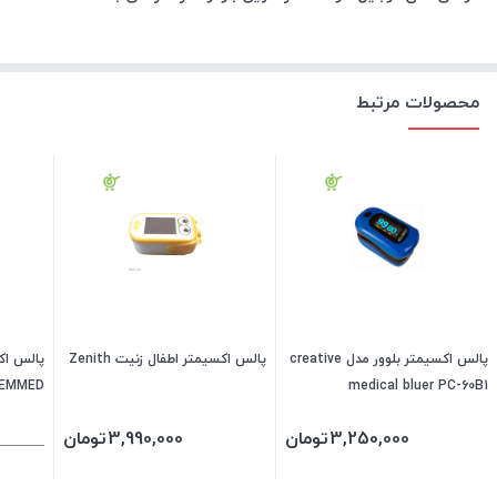
محصولات مرتبط
پالس اکسیمتر بلوور مدل creative
پالس اکسیمتر اطفال زنیت Zenith
پالس اک
medical bluer PC-60B1
CHOICEMMED مد
3,250,000
تومان
3,990,000
تومان