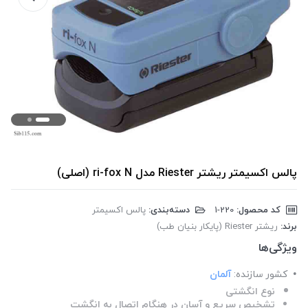
پالس اکسیمتر ریشتر Riester مدل ri-fox N (اصلی)
کد محصول:
‎1-220
دسته‌بندی:
پالس اکسیمتر
برند:
ریشتر Riester (پایکار بنیان طب)
ویژگی‌ها
کشور سازنده:
آلمان
نوع انگشتی
تشخیص سریع و آسان در هنگام اتصال به انگشت