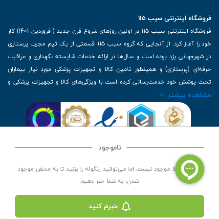
فروشگاه اینترنتی سیب 115
فروشگاه اینترنتی سیب 115 در اولین روزهای شروع قرن جدید ( فروردین 1401) کار
خود را آغاز کرد. از آنجایی که گروه سیب 115 قسمتی از یک تیم مجرب پرستاری
در شهرجهانی یزد بوده است و سال‌ها در ارائه خدمات شایسته نگهداری و مراقبت
حرفه‌ای (پرستاری) و همینطور تامین کالا و تجهیزات پزشکی مورد نیاز بیماران
تحت پوشش خود خدمت‌رسانی کرده است با ویژگی‌های کالا و تجهیزات پزشکی و
مشاهده بیشتر
برترین برندهای موجود در بازار اطلاعات بسیار ارزشمندی را دارا می‌باشد
آدرس: یزد، خیابان کاشانی، روبروی بیمارستان بهمن | تلفن همراه: 09136243383
| تلفن تماس : 36333383-035 | ایمیل: Info@Sib115.com
ناموجود
©
کلیه حقوق این سایت متعلق به سیب 115 (
فروشگاه لوازم پزشکی سیب 115
) است، توسعه و
این کالا فعلا موجود نیست اما می‌توانید زنگوله را بزنید تا به محض موجود
کدنویسی توسط
سپکام سیستم
شدن، به شما خبر دهیم
خبرم کنید