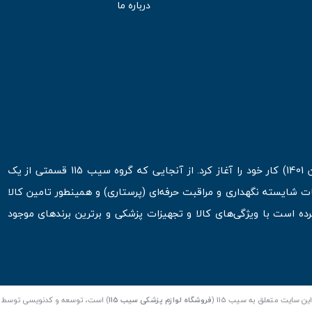
درباره ما
فروشگاه اینترنتی سیب 115 در اولین روزهای شروع قرن جدید ( فروردین 1401) کار خود را آغاز کرد. از آنجایی که گروه سیب 115 قسمتی از یک
ت شایسته نگهداری و مراقبت حرفه‌ای (پرستاری) و همینطور تامین کالا
 است با ویژگی‌های کالا و تجهیزات پزشکی و برترین برندهای موجود
ن سایت متعلق به سیب 115 (
فروشگاه لوازم پزشکی سیب 115
) است، توسعه و کدنویسی توسط