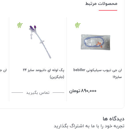
محصولات مرتبط
ان جی تیوب سیلیکونی bebiller
پگ لوله ای دانیومد سایز 24
ان ج
سایز16
(جایگزین)
890,000
تومان
تماس بگیرید
دیدگاه ها
تجربه خود را با ما به اشتراگ بگذارید