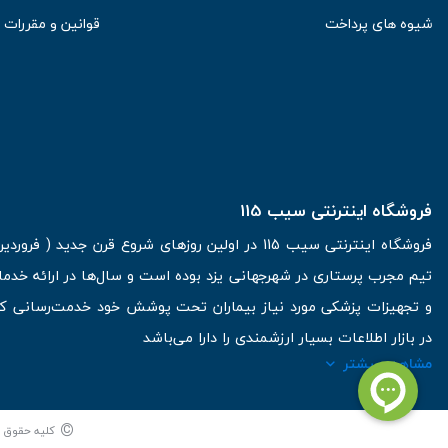
شیوه های پرداخت
قوانین و مقررات
فروشگاه اینترنتی سیب 115
تیم مجرب پرستاری در شهرجهانی یزد بوده است و سال‌ها در ارائه خدما
و تجهیزات پزشکی مورد نیاز بیماران تحت پوشش خود خدمت‌رسانی کرده
در بازار اطلاعات بسیار ارزشمندی را دارا می‌باشد
مشاهده بیشتر
آدرس: یزد، خیابان کاشانی، روبروی بیمارستان بهمن | تلفن همراه: 09136243383 | تلفن تماس : 36333383-035 | ایمیل: Info@Sib115.com
©
کلیه حقوق ای