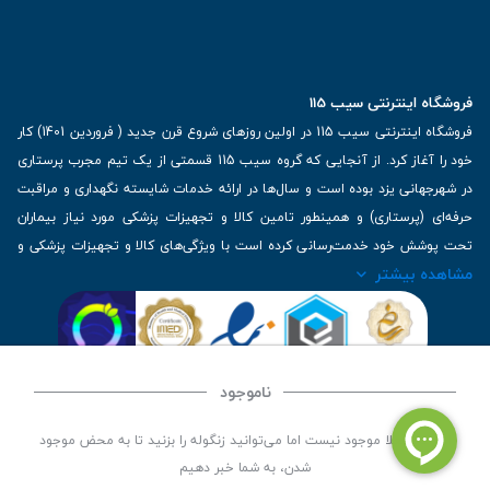
فروشگاه اینترنتی سیب 115
فروشگاه اینترنتی سیب 115 در اولین روزهای شروع قرن جدید ( فروردین 1401) کار
خود را آغاز کرد. از آنجایی که گروه سیب 115 قسمتی از یک تیم مجرب پرستاری
در شهرجهانی یزد بوده است و سال‌ها در ارائه خدمات شایسته نگهداری و مراقبت
حرفه‌ای (پرستاری) و همینطور تامین کالا و تجهیزات پزشکی مورد نیاز بیماران
تحت پوشش خود خدمت‌رسانی کرده است با ویژگی‌های کالا و تجهیزات پزشکی و
مشاهده بیشتر
برترین برندهای موجود در بازار اطلاعات بسیار ارزشمندی را دارا می‌باشد
آدرس: یزد، خیابان کاشانی، روبروی بیمارستان بهمن | تلفن همراه: 09136243383
| تلفن تماس : 36333383-035 | ایمیل: Info@Sib115.com
ناموجود
©
کلیه حقوق این سایت متعلق به سیب 115 (
فروشگاه لوازم پزشکی سیب 115
) است، توسعه و
این کالا فعلا موجود نیست اما می‌توانید زنگوله را بزنید تا به محض موجود
کدنویسی توسط
سپکام سیستم
شدن، به شما خبر دهیم