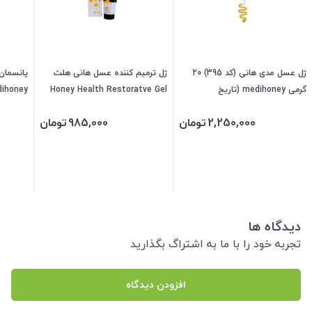
ژل عسل مدی هانی (کد 395) 20
ژل ترمیم کننده عسل هانی هلث
گرمی medihoney (تاریخ
Honey Health Restoratve Gel
2027/05/1)
(50گرمی)
796) تاریخ 2026/10/01
2,250,000
تومان
985,000
تومان
دیدگاه ها
تجربه خود را با ما به اشتراگ بگذارید
افزودن دیدگاه