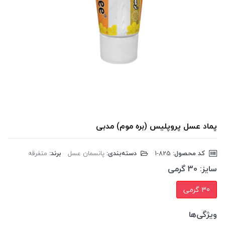
پماد عسل پروپلیس (بره موم) مدبی
کد محصول:
‎1-825
دسته‌بندی:
پانسمان عسل
برند:
متفرقه
سایز:
30 گرمی
30 گرمی
ویژگی‌ها