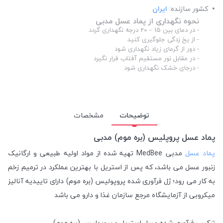
کشور سازنده:
ایران
نحوه نگهداری از پماد عسل مدبی
- در دمای بین 15 – 20 درجه نگهداری گردد
- از یخ زدگی جلوگیری کنید
- دور از گرمای زیاد نگهداری شود
- در مقابل نور مستقیم آفتاب قرار نگیرد
- درجای خشک نگهداری شود
توضیحات
مشخصات
پماد عسل پروپلیس (بره موم) مدبی
پماد عسل
مدبی MedBee تهیه شده از مواد اولیه طبیعی و ارگانیک
زنبور عسل می باشد، که پس از استریل با بهترین عملکرد در ترمیم زخم
به کار می رود؛ ژل فرآوری شده پروپولیس (بره موم) دارای تاییدیه آنالیز
میکروبی از آزمایشگاه مرجع سازمان غذا و دارو می باشد
ترکیب فرآوری شده عسل استریل و پروپولیس (بره موم)