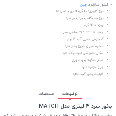
کشور سازنده:
چین
نوع کاربری: خانگی، اداری و هتل ها
نوع دستگاه بخور: بخور سرد
وزن: 1400 گرم
ابعاد: 16 * 22 * 31 سانتی متر
گنجایش مخزن آب: 4 لیتر
تنظیم میزان خروج بخار: دارد
امکان خاموشی اتوماتیک: دارد
منبع تغذیه: برق شهری
چراغ خواب: دارد
قابلیت بخور گرم: ندارد
توضیحات
مشخصات
بخور سرد 4 لیتری مدل MATCH
بخور سرد 4 لیتری مدل MATCH، محصولی شیک و مدرن می باشد، که