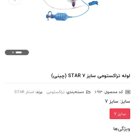
لوله تراکستومی سایز 7 STAR (چینی)
کد محصول:
‎1-913
دسته‌بندی:
تراکستومی
برند:
استار STAR
سایز:
سایز 7
سایز 7
ویژگی‌ها