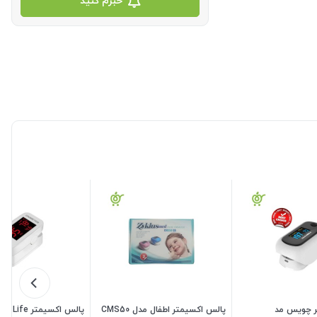
خبرم کنید
ر چویس مد
پالس اکسیمتر اطفال مدل CMS50