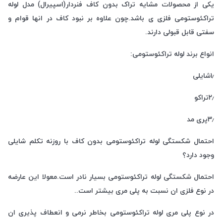
یکی از محصولات مشایه تراک بدون کاف فنردار(اسپیرال) مدل لوله
تراکئوستومی فلزی ی باشد.چون علاوه بر نبود کاف در انها قوام و
سفتی قابل قبولی دارند.
انواع برند لوله تراکئوستومی:
۱٫شایلی
۲٫تراکو
۳٫پری مد
احتمال شکستگی لوله تراکئوستومی بدون کاف با روزنه تکلم شایلی
وجود دارد؟
احتمال شکستگی لوله تراکئوستومی بسیار نادر است.معولا این عارضه
در نوع فلزی ان نسبت به پلی مری بیشتر است..
در نوع پلی مری لوله تراکئوستومی بخاطر نرمی و انعطاف پذیری ان