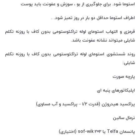
استوما شود. برای جلوگیری از بو ، سوزش و عفونت باید پوست
اطراف استوما حداقل دو بار در روز تمیز شود. .
قرمزی و التهاب استومای لوله تراکئوستومی بدون کاف با روزنه تکلم
شایلی میتواند نشانه عفونت باشد.
روند شستشوی استومای لوله تراکئوستومی بدون کاف با روزنه تکلم
شایلی:
پارچه صورت
اپلیکاتورهای پنبه ای
پراکسید هیدروژن (قدرت ۱/۲ – پراکسید و آب مساوی)
نرمال سالین
پانسمان Telfa یا sof-wik 2×2 (اختیاری)