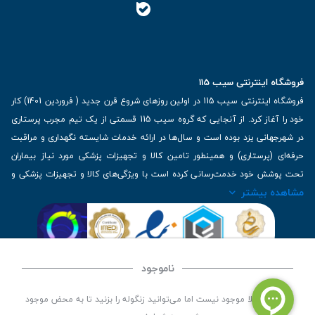
فروشگاه اینترنتی سیب 115
فروشگاه اینترنتی سیب 115 در اولین روزهای شروع قرن جدید ( فروردین 1401) کار
خود را آغاز کرد. از آنجایی که گروه سیب 115 قسمتی از یک تیم مجرب پرستاری
در شهرجهانی یزد بوده است و سال‌ها در ارائه خدمات شایسته نگهداری و مراقبت
حرفه‌ای (پرستاری) و همینطور تامین کالا و تجهیزات پزشکی مورد نیاز بیماران
تحت پوشش خود خدمت‌رسانی کرده است با ویژگی‌های کالا و تجهیزات پزشکی و
مشاهده بیشتر
برترین برندهای موجود در بازار اطلاعات بسیار ارزشمندی را دارا می‌باشد
آدرس: یزد، خیابان کاشانی، روبروی بیمارستان بهمن | تلفن همراه: 09136243383
| تلفن تماس : 36333383-035 | ایمیل: Info@Sib115.com
ناموجود
©
کلیه حقوق این سایت متعلق به سیب 115 (
فروشگاه لوازم پزشکی سیب 115
) است، توسعه و
این کالا فعلا موجود نیست اما می‌توانید زنگوله را بزنید تا به محض موجود
کدنویسی توسط
سپکام سیستم