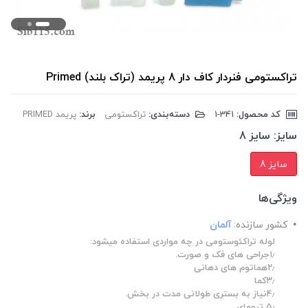
تراکستومی فنردار کاف دار 8 پریمد (تراک بلند) Primed
کد محصول:
‎1-341
دسته‌بندی:
تراکستومی
برند:
پریمد PRIMED
سایز:
سایز 8
سایز 8
ویژگی‌ها
کشور سازنده:
آلمان
لوله تراکئوستومی در چه مواردی استفاده میشود:
۱٫جراحی های فک و صورت.
۲٫هماتوم های دهانی
۳٫کما
۴٫نیاز به بستری طولانی مدت در بخش.
۵٫ ترومای