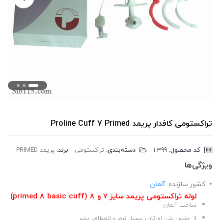
تراکستومی کافدار پریمد Proline Cuff 7 Primed
کد محصول:
‎1-399
دسته‌بندی:
تراکستومی
برند:
پریمد PRIMED
ویژگی‌ها
کشور سازنده:
آلمان
لوله تراکستومی پریمد سایز 7 و 8 (primed 8 basic cuff)
ساخت آلمان
از جنس پلی اورتان، بسیار نرم و انعطاف پدیر