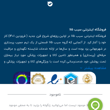
فروشگاه اینترنتی سیب 115
فروشگاه اینترنتی سیب 115 در اولین روزهای شروع قرن جدید ( فروردین 1401) کار
خود را آغاز کرد. از آنجایی که گروه سیب 115 قسمتی از یک تیم مجرب پرستاری
در شهرجهانی یزد بوده است و سال‌ها در ارائه خدمات شایسته نگهداری و مراقبت
حرفه‌ای (پرستاری) و همینطور تامین کالا و تجهیزات پزشکی مورد نیاز بیماران
تحت پوشش خود خدمت‌رسانی کرده است با ویژگی‌های کالا و تجهیزات پزشکی و
مشاهده بیشتر
برترین برندهای موجود در بازار اطلاعات بسیار ارزشمندی را دارا می‌باشد
آدرس: یزد، خیابان کاشانی، روبروی بیمارستان بهمن | تلفن همراه: 09136243383
| تلفن تماس : 36333383-035 | ایمیل: Info@Sib115.com
ناموجود
©
کلیه حقوق این سایت متعلق به سیب 115 (
فروشگاه لوازم پزشکی سیب 115
) است، توسعه و
این کالا فعلا موجود نیست اما می‌توانید زنگوله را بزنید تا به محض موجود
کدنویسی توسط
سپکام سیستم