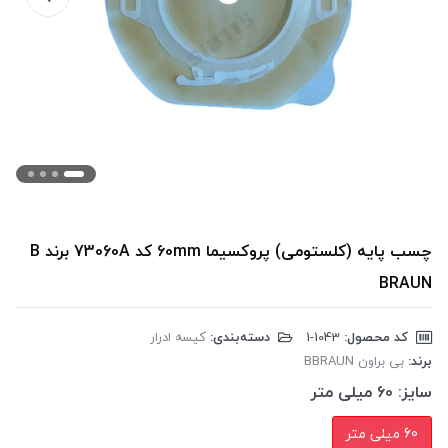
چسب پایه (کلستومی) پروکسیما 60mm کد 73060A برند B
BRAUN
کد محصول:
‎1-1043
دسته‌بندی:
کیسه ادرار
برند:
بی براون BBRAUN
سایز:
60 میلی متر
60 میلی متر