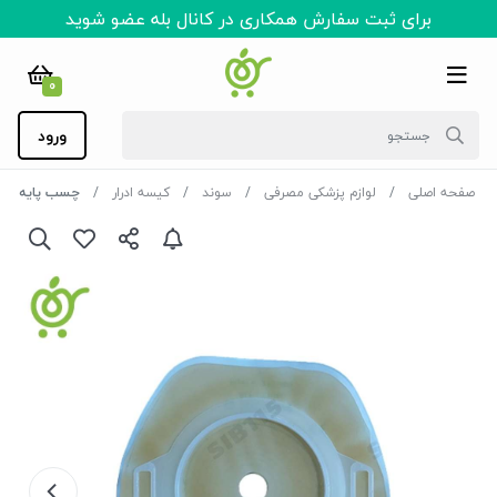
برای ثبت سفارش همکاری در کانال بله عضو شوید
0
ورود
صفحه اصلی
لوازم پزشکی مصرفی
سوند
کیسه ادرار
چسب پایه (کلستومی) پروک