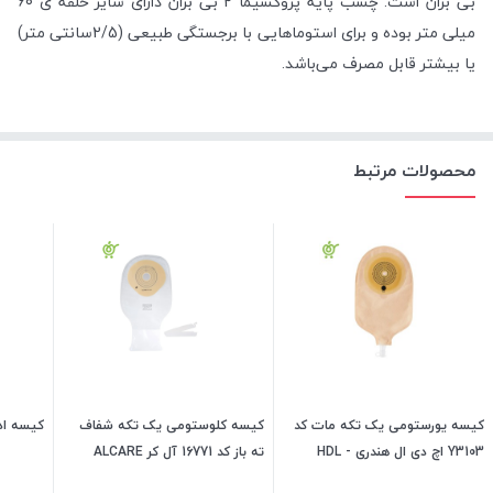
بی بران است. چسب پایه پروکسیما ۲ بی بران دارای سایز حلقه ی 60
میلی متر بوده و برای استوماهایی با برجستگی طبیعی (2/5سانتی متر)
یا بیشتر قابل مصرف می‌باشد.
محصولات مرتبط
کیسه یورستومی یک تکه مات کد
کیسه کلوستومی یک تکه شفاف
کیسه ادرار 
Y3103 اچ دی ال هندری HDL -
ته باز کد 16771 آل کر ALCARE
HENDRY