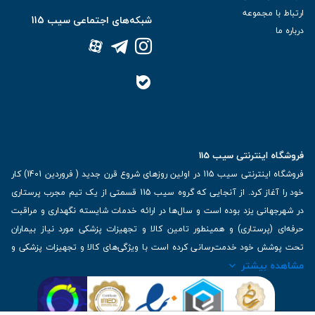
ارتباط با مجموعه
شبکه‌های اجتماعی سیب 115
درباره ما
فروشگاه اینترنتی سیب 115
فروشگاه اینترنتی سیب 115 در اولین روزهای شروع قرن جدید ( فروردین 1401) کار
خود را آغاز کرد. از آنجایی که گروه سیب 115 قسمتی از یک تیم مجرب پرستاری
در شهرجهانی یزد بوده است و سال‌ها در ارائه خدمات شایسته نگهداری و مراقبت
حرفه‌ای (پرستاری) و همینطور تامین کالا و تجهیزات پزشکی مورد نیاز بیماران
تحت پوشش خود خدمت‌رسانی کرده است با ویژگی‌های کالا و تجهیزات پزشکی و
مشاهده بیشتر
برترین برندهای موجود در بازار اطلاعات بسیار ارزشمندی را دارا می‌باشد
آدرس: یزد، خیابان کاشانی، روبروی بیمارستان بهمن | تلفن همراه: 09136243383
| تلفن تماس : 36333383-035 | ایمیل: Info@Sib115.com