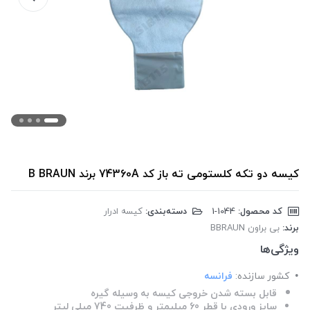
کیسه دو تکه کلستومی ته باز کد 74360A برند B BRAUN
کد محصول:
‎1-1044
دسته‌بندی:
کیسه ادرار
برند:
بی براون BBRAUN
ویژگی‌ها
کشور سازنده:
فرانسه
قابل بسته شدن خروجی کیسه به وسیله گیره
سایز ورودی با قطر 60 میلیمتر و ظرفیت 740 میلی لیتر