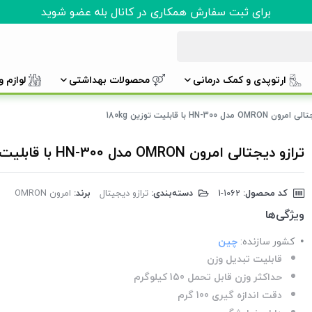
برای ثبت سفارش همکاری در کانال بله عضو شوید
ارتوپدی و کمک درمانی
محصولات بهداشتی
لوازم 
OM مدل HN-300 با قابلیت توزین 180kg
ترازو دیجتالی امرون OMRON مدل HN-300 با قابلیت توزین 180kg
کد محصول:
‎1-1062
دسته‌بندی:
ترازو دیجیتال
برند:
امرون OMRON
ویژگی‌ها
کشور سازنده:
چین
قابلیت تبدیل وزن
حداکثر وزن قابل تحمل 150 کیلوگرم
دقت اندازه گیری 100 گرم