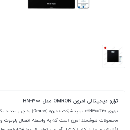
ترازو دیجیتالی امرون OMRON مدل HN-300
ترازوی «HN300T2» تولید شرکت «امرن» (Omron) به چهار عدد حسگر مجهز است، که این حسگرها به اندازه‌گیری میزان دقیق وزن کمک فراوانی می‌کنند.
افزایش می‌یابد. که با کنترل آن می توان از بروز فشارخون جل