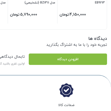
EB9213
مدل BZ1311 (تشخیصی)
مدل SC9960
4,150,000
تومان
5,790,000
تومان
دیدگاه ها
تجربه خود را با ما به اشتراگ بگذارید
تابحال دیدگاه
افزودن دیدگاه
اولین نفری باشید ک
ضمانت کالا