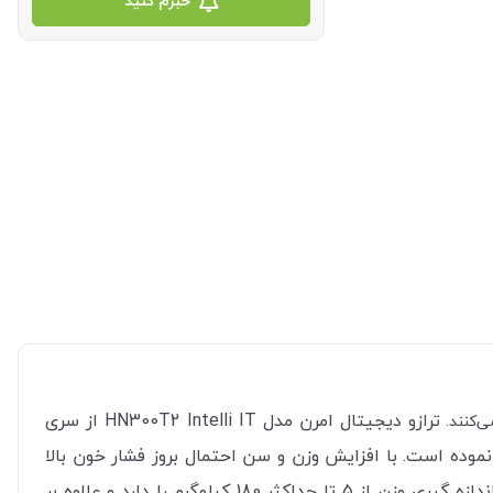
خبرم کنید
ترازو دیجیتال امرن مدل HN300T2 Intelli IT از سری
 و اندازه‌گیری وزن را از همیشه آسان‌تر نموده است. با افزایش وزن و سن احتمال بروز فشار خون بالا
ترازو دیجیتالی امرن (OMRON) مدل HN300T2 قابلیت اندازه گیری وزن از 5 تا حداکثر 180 کیلوگرم را دارد و علاوه بر