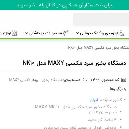
برای ثبت سفارش همکاری در کانال بله عضو شوید
ارتوپدی و کمک درمانی
محصولات بهداشتی
لوازم 
گاه بخور سرد مکسی MAXY مدل NK10
دستگاه بخور سرد مکسی MAXY مدل NK10
کد محصول:
‎1-422
دسته‌بندی:
دستگاه بخور
برند:
مکسی MAXY
ویژگی‌ها
کشور سازنده:
ایران
دستگاه بخور سرد مکسی مدل MAXY-NK-10
حجم مخزن 2 لیتر
4 ساعت کار مداوم
خاموشی خودکار در صورت تمام شدن آب مخزن