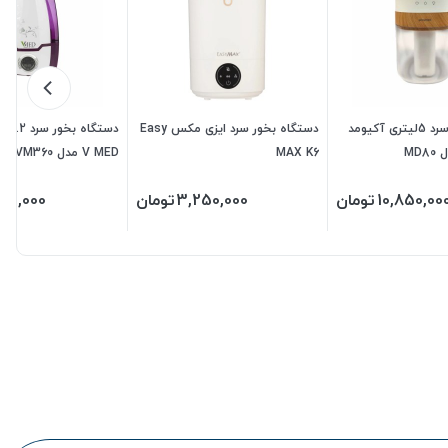
دستگاه بخور سرد 5لیتری آکیومد
دستگاه بخور سرد ایزی مکس Easy
دستگ
MAX K6
V MED مدل VM360
10,850,00
تومان
3,250,000
تومان
750,000