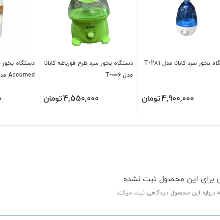
 بخور سرد کابانا مدل T-281
دستگاه بخور سرد طرح قورباغه کابانا
مدل T-006
Accumed مدل MD80
4,900,000
تومان
4,550,000
تومان
0
ی برای این محصول ثبت نشده
ه درباره این محصول دیدگاهی ثبت میکند