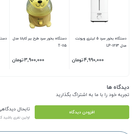
دستگاه بخور سرد 5 لیتری ویونت
دستگاه بخور سرد طرح ببر کابانا مدل
دستگاه
مدل LP-1213
T-115
4,990,000
تومان
3,900,000
تومان
دیدگاه ها
تجربه خود را با ما به اشتراگ بگذارید
تابحال دیدگاه
افزودن دیدگاه
اولین نفری باشید ک