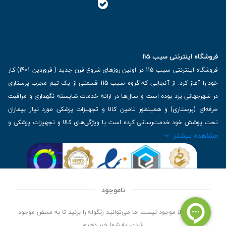
فروشگاه اینترنتی سیب 115
فروشگاه اینترنتی سیب 115 در اولین روزهای شروع قرن جدید ( فروردین 1401) کار
خود را آغاز کرد. از آنجایی که گروه سیب 115 قسمتی از یک تیم مجرب پرستاری
در شهرجهانی یزد بوده است و سال‌ها در ارائه خدمات شایسته نگهداری و مراقبت
حرفه‌ای (پرستاری) و همینطور تامین کالا و تجهیزات پزشکی مورد نیاز بیماران
تحت پوشش خود خدمت‌رسانی کرده است با ویژگی‌های کالا و تجهیزات پزشکی و
مشاهده بیشتر
برترین برندهای موجود در بازار اطلاعات بسیار ارزشمندی را دارا می‌باشد
آدرس: یزد، خیابان کاشانی، روبروی بیمارستان بهمن | تلفن همراه: 09136243383
| تلفن تماس : 36333383-035 | ایمیل: Info@Sib115.com
ناموجود
©
کلیه حقوق این سایت متعلق به سیب 115 (
فروشگاه لوازم پزشکی سیب 115
) است، توسعه و
این کالا فعلا موجود نیست اما می‌توانید زنگوله را بزنید تا به محض موجود
کدنویسی توسط
سپکام سیستم
شدن، به شما خبر دهیم