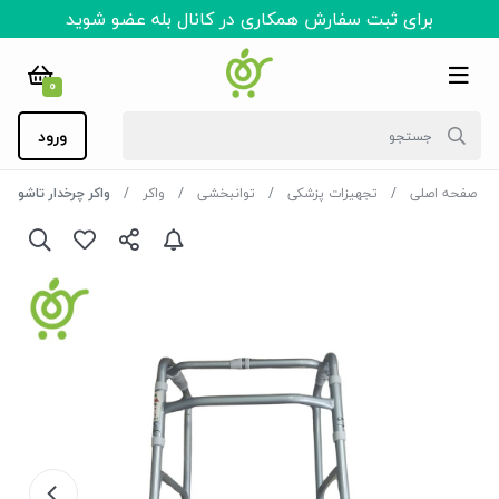
برای ثبت سفارش همکاری در کانال بله عضو شوید
0
ورود
صفحه اصلی
تجهیزات پزشکی
توانبخشی
واکر
واکر چرخدار تاشو جی تی اس S