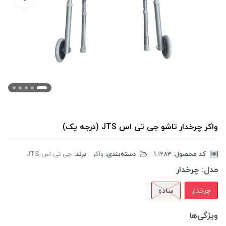
واکر چرخدار تاشو جی تی اس JTS (درجه یک)
کد محصول:
‎1-1283
دسته‌بندی:
واکر
برند:
جی تی اس JTS
مدل:
چرخدار
چرخدار
ساده
ویژگی‌ها