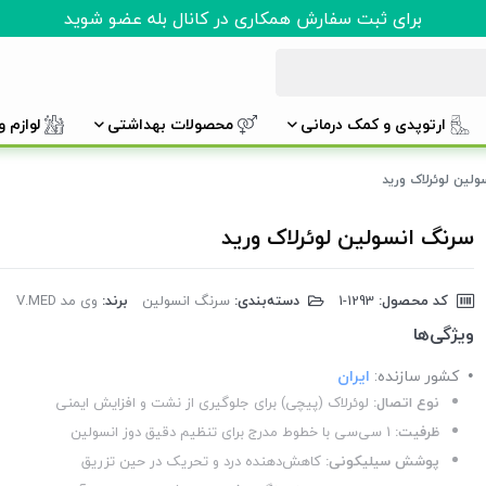
برای ثبت سفارش همکاری در کانال بله عضو شوید
ارتوپدی و کمک درمانی
محصولات بهداشتی
لوازم 
لین لوئرلاک ورید
سرنگ انسولین لوئرلاک ورید
کد محصول:
‎1-1293
دسته‌بندی:
سرنگ انسولین
برند:
وی مد V.MED
ویژگی‌ها
کشور سازنده:
ایران
نوع اتصال:
لوئرلاک (پیچی) برای جلوگیری از نشت و افزایش ایمنی
ظرفیت:
1 سی‌سی با خطوط مدرج برای تنظیم دقیق دوز انسولین
پوشش سیلیکونی:
کاهش‌دهنده درد و تحریک در حین تزریق