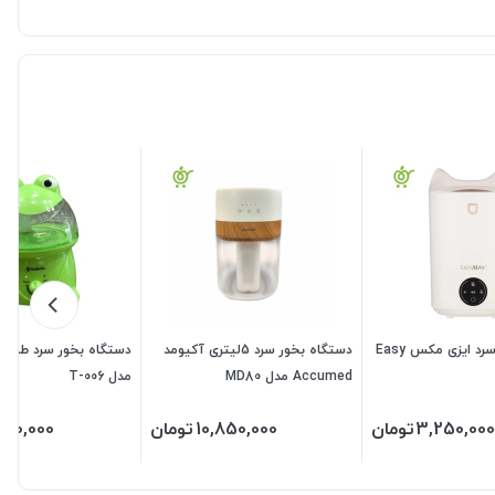
دستگاه بخور سرد ایزی مکس Easy
دستگاه بخور سرد 5لیتری آکیومد
دستگاه بخور سرد طرح قور
Accumed مدل MD80
مدل T-006
3,250,000
تومان
10,850,000
تومان
550,000