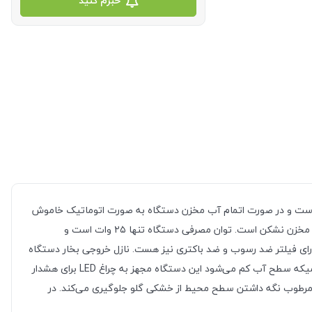
خبرم کنید
US442، دستگاهی با کیفیت و پیشرفته است که با تکنولوژی اولتراسونیک بخار سرد تولید می‌کند. حجم مخزن دستگاه ۵.۲ لیتر است و در صورت اتمام آب مخزن دستگاه به صورت اتوماتیک خاموش
می‌شود تا از آسیب به دستگاه جلوگیری شود. مخزن دستگاه با یک دستگیره مخصوص طراحی شده است تا استفاده از ان راحت باشد و همچنین این مخزن نشکن است. توان مصرفی دستگاه تنها ۲۵ وات است و
ه دارای فیلتر ضد رسوب و ضد باکتری نیز هست. نازل خروجی بخار دستگاه
قابلیت چرخش ۳۶۰ درجه‌ای دارد که موجب پخش بخار به صورت یکنواخت در محیط می‌شود. یکی دیگر از ویژگی‌های این محصول این است که، هنگامیکه سطح آب کم می‌شود این دستگاه مجهز به چراغ LED برای هشدار
مرطوب نگه داشتن سطح محیط از خشکی گلو جلوگیری می‌کند. در