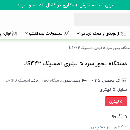
برای ثبت سفارش همکاری در کانال بله عضو شوید
ارتوپدی و کمک درمانی
محصولات بهداشتی
لوازم 
اه بخور سرد 5 لیتری امسیگ US442
دستگاه بخور سرد 5 لیتری امسیگ US442
کد محصول:
‎1-445
دسته‌بندی:
دستگاه بخور
برند:
امسیگ EMSIG
سایز:
5 لیتری
5 لیتری
ویژگی‌ها
کشور سازنده:
چین