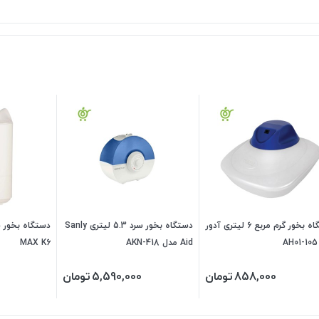
دستگاه بخور گرم مربع 6 لیتری آدور
دستگاه بخور سرد 5.3 لیتری Sanly
Aid مدل AKN-418
MAX K6
858,000
تومان
5,590,000
تومان