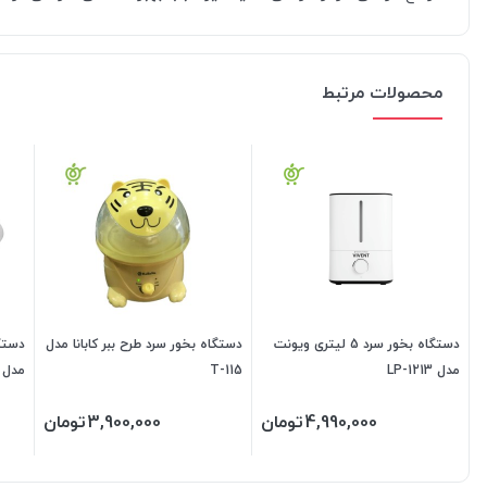
محصولات مرتبط
دستگاه بخور سرد 5 لیتری ویونت
دستگاه بخور سرد طرح ببر کابانا مدل
مدل LP-1213
T-115
مدل AH01-105
4,990,000
تومان
3,900,000
تومان