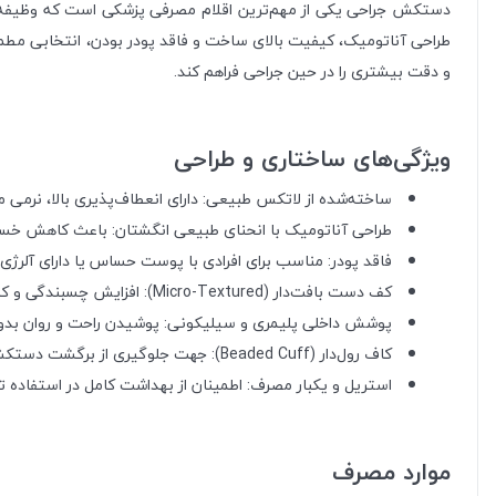
دستکش جراحی یکی از مهم‌ترین اقلام مصرفی پزشکی است که وظیفه حفاظت
طراحی آناتومیک، کیفیت بالای ساخت و فاقد پودر بودن، انتخابی مطم
و دقت بیشتری را در حین جراحی فراهم کند.
ویژگی‌های ساختاری و طراحی
ساخته‌شده از لاتکس طبیعی: دارای انعطاف‌پذیری بالا، نرمی م
طراحی آناتومیک با انحنای طبیعی انگشتان: باعث کاهش خست
فاقد پودر: مناسب برای افرادی با پوست حساس یا دارای آلرژی
کف دست بافت‌دار (Micro-Textured): افزایش چسبندگی و کنترل ابزار در محیط خشک و مرطوب.
پوشش داخلی پلیمری و سیلیکونی: پوشیدن راحت و روان بدون 
کاف رول‌دار (Beaded Cuff): جهت جلوگیری از برگشت دستکش و سهولت در پوشیدن.
استریل و یکبار مصرف: اطمینان از بهداشت کامل در استفاده
موارد مصرف