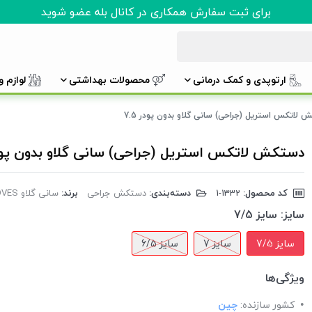
برای ثبت سفارش همکاری در کانال بله عضو شوید
ارتوپدی و کمک درمانی
محصولات بهداشتی
لوازم 
لاتکس استریل (جراحی) سانی گلاو بدون پودر 7.5
دستکش لاتکس استریل (جراحی) سانی گلاو بدون پودر 5
کد محصول:
‎1-1332
دسته‌بندی:
دستکش جراحی
برند:
سانی گلاو SUNNY GLOVES
سایز:
سایز 7/5
سایز 7/5
سایز 7
سایز 6/5
ویژگی‌ها
کشور سازنده:
چین