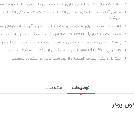
ساخته‌شده از لاتکس طبیعی: دارای انعطاف‌پذیری بالا، نرمی مطلوب و مقاومت ع
طراحی آناتومیک با انحنای طبیعی انگشتان: باعث کاهش خستگی انگشتان در
می‌شود.
فاقد پودر: مناسب برای افرادی با پوست حساس یا دارای آلرژی به پودرهای صن
کف دست بافت‌دار (Micro-Textured): افزایش چسبندگی و کنترل ابزار در محیط خشک و مرطوب.
پوشش داخلی پلیمری و سیلیکونی: پوشیدن راحت و روان بدون نیاز به پودر.
کاف رول‌دار (Beaded Cuff): جهت جلوگیری از برگشت دستکش و سهولت در پوشیدن.
استریل و یکبار مصرف: اطمینان از بهداشت کامل در استفاده تخصصی.
توضیحات
مشخصات
ون پودر