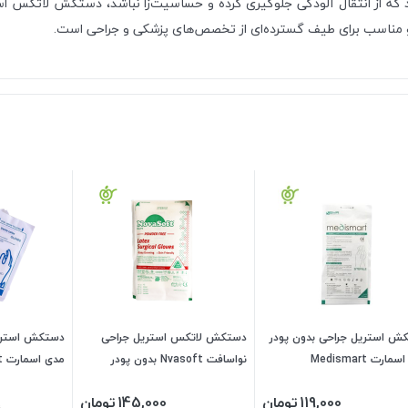
 که از انتقال آلودگی جلوگیری کرده و حساسیت‌زا نباشد، دستکش لاتکس ا
ه و مناسب برای طیف گسترده‌ای از تخصص‌های پزشکی و جراحی است.
ش استریل جراحی بدون پودر
دستکش لاتکس استریل جراحی
دستکش استریل
ارت Medismart
نواسافت Nvasoft بدون پودر
مدی اسمارت Medismart
119,000
تومان
145,000
تومان