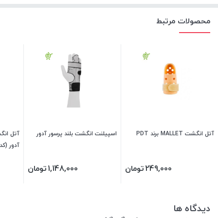
محصولات مرتبط
آتل انگشت MALLET برند PDT
اسپیلنت انگشت بلند پرسور آدور
آتل انگ
آدور (کد 210860
249,000
تومان
1,148,000
تومان
دیدگاه ها