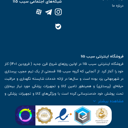
شبکه‌های اجتماعی سیب 115
درباره ما
فروشگاه اینترنتی سیب 115
فروشگاه اینترنتی سیب 115 در اولین روزهای شروع قرن جدید ( فروردین 1401) کار
خود را آغاز کرد. از آنجایی که گروه سیب 115 قسمتی از یک تیم مجرب پرستاری
در شهرجهانی یزد بوده است و سال‌ها در ارائه خدمات شایسته نگهداری و مراقبت
حرفه‌ای (پرستاری) و همینطور تامین کالا و تجهیزات پزشکی مورد نیاز بیماران
تحت پوشش خود خدمت‌رسانی کرده است با ویژگی‌های کالا و تجهیزات پزشکی و
مشاهده بیشتر
برترین برندهای موجود در بازار اطلاعات بسیار ارزشمندی را دارا می‌باشد
آدرس: یزد، خیابان کاشانی، روبروی بیمارستان بهمن | تلفن همراه: 09136243383
| تلفن تماس : 36333383-035 | ایمیل: Info@Sib115.com