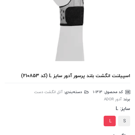
اسپیلنت انگشت بلند پرسور آدور سایز L (کد 210853)
کد محصول:
‎1-1414
دسته‌بندی:
آتل انگشت دست
برند:
آدور ADOR
سایز:
L
L
S