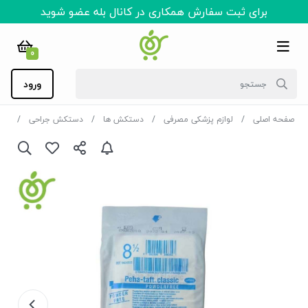
برای ثبت سفارش همکاری در کانال بله عضو شوید
0
ورود
صفحه اصلی
لوازم پزشکی مصرفی
دستکش ها
دستکش جراحی
دستک