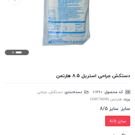
دستکش جراحی استریل 8.5 هارتمن
کد محصول:
‎1-1660
دسته‌بندی:
دستکش جراحی
برند:
هارتمن HARTMAN
سایز:
سایز 8/5
سایز 8/5