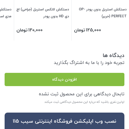
دستکش استریل بدون پودر OP-
دستکش لاتکس استریل (جراحی) اچ
دستکش ا
PERFECT (حریر)
دی HD بدون پودر
مدی اسمارت t
125,000
تومان
120,000
تومان
دیدگاه ها
تجربه خود را با ما به اشتراگ بگذارید
افزودن دیدگاه
تابحال دیدگاهی برای این محصول ثبت نشده
اولین نفری باشید که درباره این محصول دیدگاهی ثبت میکند
نصب وب اپلیکشن فروشگاه اینترنتی سیب 115