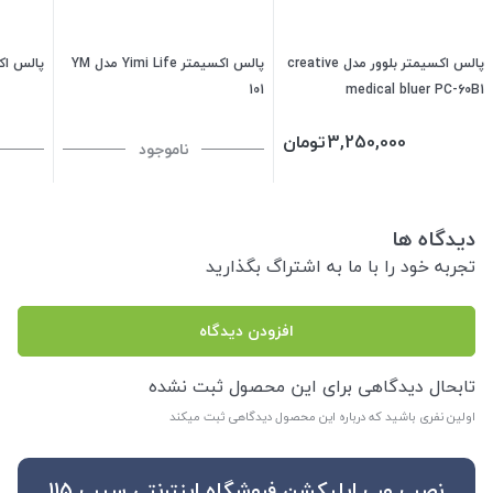
پالس اکسیمتر بلوور مدل creative
پالس اکسیمتر Yimi Life مدل YM
پالس اک
101
medical bluer PC-60B1
3,250,000
تومان
ناموجود
دیدگاه ها
تجربه خود را با ما به اشتراگ بگذارید
افزودن دیدگاه
تابحال دیدگاهی برای این محصول ثبت نشده
اولین نفری باشید که درباره این محصول دیدگاهی ثبت میکند
نصب وب اپلیکشن فروشگاه اینترنتی سیب 115