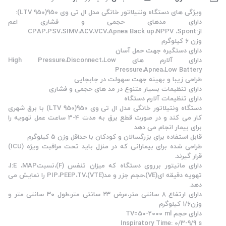
ویژگی های دستگاه ونتیلاتور خانگی مدل ال تی وی 950(LTV 950):
دارای مدهای حجمی و فشاری اعم
از:CPAP،PSV،SIMV،ACV،VCV،Apnea Back up،NPPV ،Spont
وزن ۶ کیلوگرم
دارای دستگیره جهت حمل آسان
دارای آلارم های High Pressure،Disconnect،Low
Pressure،Apnea،Low Battery
طراحی زیبا و بهینه جهت سهولت در جابجایی
دارای تنظیمات بسیار متنوع در مد های حجمی و فشاری
دارای تنظیمات آلارم دستگاه
دستگاه ونتیلاتور خانگی مدل ال تی وی 950(LTV 950) با برق شهری
کار می کند و در صورت قطع برق به مدت 4-3 ساعت عمل تهویه را
برای بیمار انجام می دهد
قابل استفاده برای بزرگسالان و کودکان با حداقل وزن ۵ کیلوگرم
طراحی شده برای بیمارانی که در منزل باید تحت مراقبت ویژه (ICU)
قرار گیرند.
دارای مانیتور برروی دستگاه که میزان تنفس (F)،نسبتI:E ،MAP،
تهویه دقیقه ای(VE)،حجم جزر و مد(VTE)،PIP،PEEP،TV را نمایش می
دهد.
دارای ارتفاع ۸ سانتی متر،عرض ۲۳ سانتی متر،طول ۳۰ سانتی متر و
وزن۱/۶ کیلوگرم
دارای حجم TV=50-2000 ml
Inspiratory Time: 0/3-9/9 s