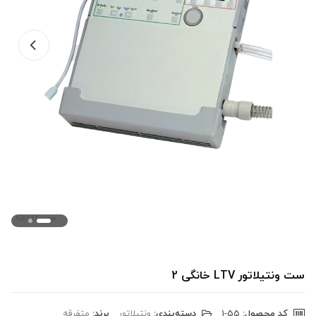
ست ونتیلاتور LTV خانگی 2
کد محصول:
‎1-55
دسته‌بندی:
ونتیلاتور
برند:
متفرقه